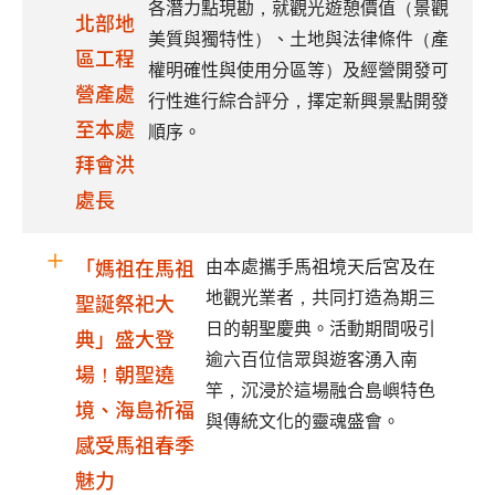
各潛力點現勘，就觀光遊憩價值（景觀
北部地
美質與獨特性）、土地與法律條件（產
區工程
權明確性與使用分區等）及經營開發可
營產處
行性進行綜合評分，擇定新興景點開發
至本處
順序。
拜會洪
處長
由本處攜手馬祖境天后宮及在
「媽祖在馬祖
地觀光業者，共同打造為期三
聖誕祭祀大
日的朝聖慶典。活動期間吸引
典」盛大登
逾六百位信眾與遊客湧入南
場！朝聖遶
竿，沉浸於這場融合島嶼特色
境、海島祈福
與傳統文化的靈魂盛會。
感受馬祖春季
魅力