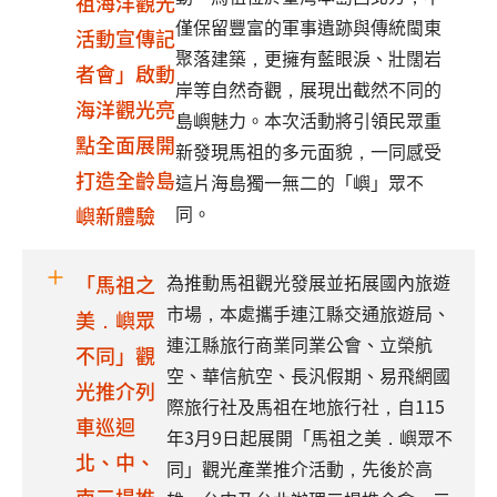
祖海洋觀光
僅保留豐富的軍事遺跡與傳統閩東
活動宣傳記
聚落建築，更擁有藍眼淚、壯闊岩
者會」啟動
岸等自然奇觀，展現出截然不同的
海洋觀光亮
島嶼魅力。本次活動將引領民眾重
點全面展開
新發現馬祖的多元面貌，一同感受
打造全齡島
這片海島獨一無二的「嶼」眾不
同。
嶼新體驗
為推動馬祖觀光發展並拓展國內旅遊
「馬祖之
市場，本處攜手連江縣交通旅遊局、
美．嶼眾
連江縣旅行商業同業公會、立榮航
不同」觀
空、華信航空、長汎假期、易飛網國
光推介列
際旅行社及馬祖在地旅行社，自115
車巡迴
年3月9日起展開「馬祖之美．嶼眾不
北、中、
同」觀光產業推介活動，先後於高