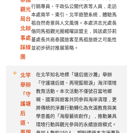
行銷專員、干政弘公關代表等人員，走訪
觀光
本處南竿、東引、北竿遊憩系統，體驗馬
局台
祖自然奇景與人文風情。本處洪志光處長
北辦
偕同馬祖觀光圈楊曜誌盟主，與該處莎莉
事處
蔓處長共商泰國旅客至馬祖旅遊之可能性
踩線
並初步研討推展策略。
團
在北竿知名地標「塘后道沙灘」舉辦
北竿
「守護塘后道、再現藍眼淚」海洋環境
舉辦
教育活動。本次活動不僅號召當地鄉
「守
親、國軍與遊客共同參與海岸清理，更
護塘
將傳統的淨灘行動轉化為充滿教育與美
后
學意義的「海廢藝術創作」，推動兼具
道、
環境行動與觀光參與的永續旅遊模式。
再現
參加人數約150人，期盼透過本次淨灘及