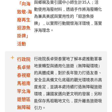
與鄉親及東引國中小師生計35人；活
「向海
動使用海廢材料，透過手作將海廢轉化
致敬-海
為兼具美感與實用性的「迴游魚掛
廢再生
牌」，以實際行動關懷海洋環境，落實
迴游魚
淨海理念。
掛牌」
活動
行政院長卓榮泰實地了解本處推動軍事
行政院
地景轉型與通用化旅遊（無障礙環境）
長卓榮
的具體成果，對於長年致力打造友善、
泰視察
安全且具備文化底蘊的觀光環境表示高
馬祖南
度肯定，並請本處持續打造無障礙旅遊
竿北海
環境，讓國家邁向更文明的發展；另盼
遊憩區
能保存馬祖戰地文化，提升離島旅遊吸
無障礙
引力。