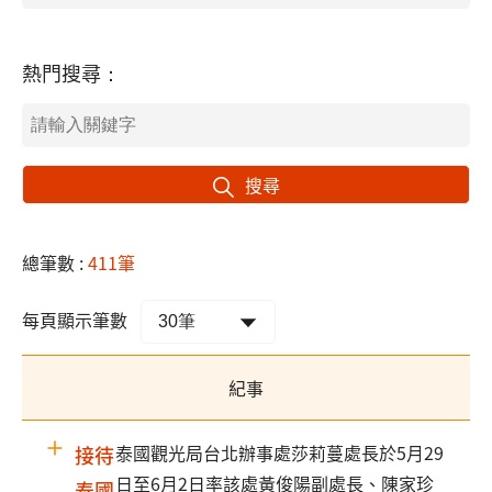
熱門搜尋：
搜尋
總筆數 :
411筆
每頁顯示筆數
紀事
泰國觀光局台北辦事處莎莉蔓處長於5月29
接待
日至6月2日率該處黃俊陽副處長、陳家珍
泰國