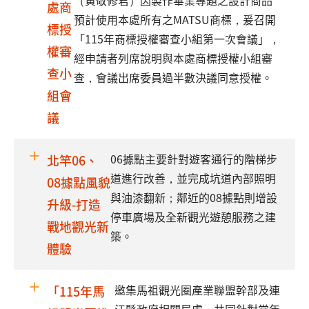
（黃敬修君）因製作畢業專題之設計商品
處商
預計使用本處所有之MATSU商標，爰召開
標授
「115年商標授權審查小組第一次會議」，
權審
經申請者列席說明與本處商標授權小組審
查小
查，會議出席委員過半數決議同意授權。
組會
議
06據點主要針對遊客通行的階梯步
北竿06、
道進行改善，並完成坑道內部照明
08據點風貌
與油漆翻新；鄰近的08據點則增設
升級-打造
停車廣場及全新觀光遊憩服務之建
戰地觀光新
築。
體驗
邀集馬祖觀光圈產業聯盟幹部及連
「115年馬