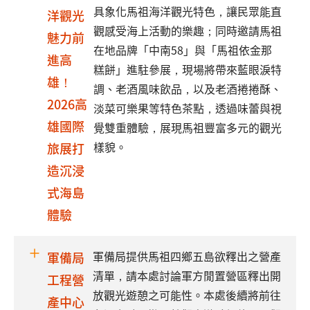
具象化馬祖海洋觀光特色，讓民眾能直
洋觀光
觀感受海上活動的樂趣；同時邀請馬祖
魅力前
在地品牌「中南58」與「馬祖依金那
進高
糕餅」進駐參展，現場將帶來藍眼淚特
雄！
調、老酒風味飲品，以及老酒捲捲酥、
2026高
淡菜可樂果等特色茶點，透過味蕾與視
雄國際
覺雙重體驗，展現馬祖豐富多元的觀光
樣貌。
旅展打
造沉浸
式海島
體驗
軍備局提供馬祖四鄉五島欲釋出之營產
軍備局
清單，請本處討論軍方閒置營區釋出開
工程營
放觀光遊憩之可能性。本處後續將前往
產中心