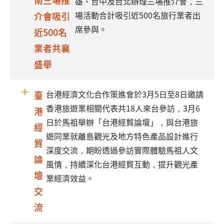
南三場推
雄、台中及台北辦理三場推介會，三
場活動合計吸引近500名旅行業者出
介會吸引
席參與。
近500名
業者共襄
盛舉
台港經濟文化合作策進會於3月5日至8日邀請
臺
香港旅遊業相關代表共18人來台參訪，3月6
港
日於馬祖舉辦「台港經貿論壇」，與台港旅
經
遊同業就離島觀光及地方特色產品設計進行
貿
深度交流，期盼透過參訪實際體驗馬祖人文
論
風情，持續深化台港經貿互動，提升觀光產
壇
業經濟效益。
交
流