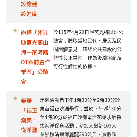
設施建
設進度
於115年4月22日假莒光鄉辦理公
辦理「連江
聽會，聽取當地民代、居民及民
縣莒光鄉山
間團體意見，確認公共建設的公
海一家海館
益性與正當性，作為後續招商及
OT案前置作
可行性評估的依據。
業案」公聽
會
淨灘活動自下午1時30分至2時30分於
舉辦
東莒福正沙灘舉行，並於下午2時30分
「福正
至4時30分於福正沙灘舉辦花蛤永續採
潮美：
集海洋保育活動，參加人數計103人，
從淨灘
並累積清運保麗龍390公斤、資收類