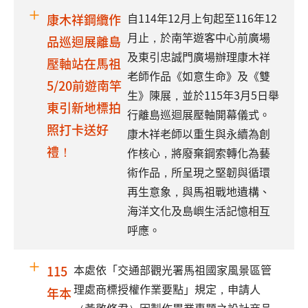
自114年12月上旬起至116年12
康木祥鋼纜作
月止，於南竿遊客中心前廣場
品巡迴展離島
及東引忠誠門廣場辦理康木祥
壓軸站在馬祖
老師作品《如意生命》及《雙
5/20前遊南竿
生》陳展，並於115年3月5日舉
東引新地標拍
行離島巡迴展壓軸開幕儀式。
照打卡送好
康木祥老師以重生與永續為創
禮！
作核心，將廢棄鋼索轉化為藝
術作品，所呈現之堅韌與循環
再生意象，與馬祖戰地遺構、
海洋文化及島嶼生活記憶相互
呼應。
本處依「交通部觀光署馬祖國家風景區管
115
理處商標授權作業要點」規定，申請人
年本