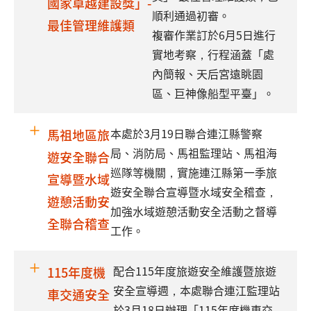
國家卓越建設獎」-
順利通過初審。
最佳管理維護類
複審作業訂於6月5日進行
實地考察，行程涵蓋「處
內簡報、天后宮遠眺園
區、巨神像船型平臺」。
本處於3月19日聯合連江縣警察
馬祖地區旅
局、消防局、馬祖監理站、馬祖海
遊安全聯合
巡隊等機關，實施連江縣第一季旅
宣導暨水域
遊安全聯合宣導暨水域安全稽查，
遊憩活動安
加強水域遊憩活動安全活動之督導
全聯合稽查
工作。
配合115年度旅遊安全維護暨旅遊
115年度機
安全宣導週，本處聯合連江監理站
車交通安全
於3月18日辦理「115年度機車交