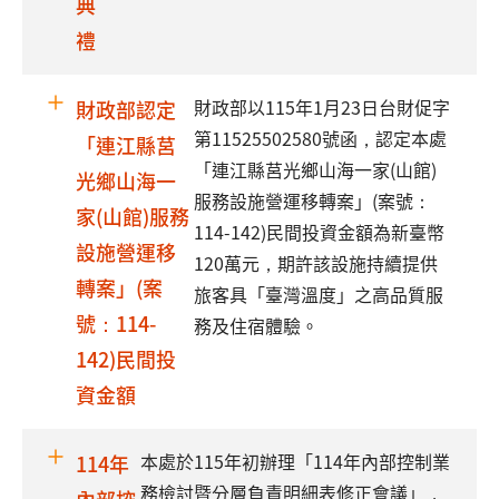
典
禮
財政部以115年1月23日台財促字
財政部認定
第11525502580號函，認定本處
「連江縣莒
「連江縣莒光鄉山海一家(山館)
光鄉山海一
服務設施營運移轉案」(案號：
家(山館)服務
114-142)民間投資金額為新臺幣
設施營運移
120萬元，期許該設施持續提供
轉案」(案
旅客具「臺灣溫度」之高品質服
號：114-
務及住宿體驗。
142)民間投
資金額
本處於115年初辦理「114年內部控制業
114年
務檢討暨分層負責明細表修正會議」，