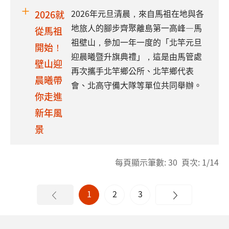
2026年元旦清晨，來自馬祖在地與各
2026就
地旅人的腳步齊聚離島第一高峰—馬
從馬祖
祖壁山，參加一年一度的「北竿元旦
開始！
迎晨曦暨升旗典禮」，這是由馬管處
壁山迎
再次攜手北竿鄉公所、北竿鄉代表
晨曦帶
會、北高守備大隊等單位共同舉辦。
你走進
新年風
景
每頁顯示筆數: 30 頁次: 1/14
1
2
3