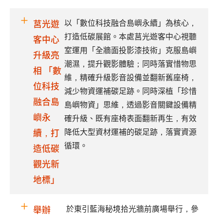
以「數位科技融合島嶼永續」為核心，
莒光遊
打造低碳展館。本處莒光遊客中心視聽
客中心
室運用「全牆面投影漆技術」克服島嶼
升級亮
潮濕，提升觀影體驗；同時落實惜物思
相 「數
維，精確升級影音設備並翻新舊座椅，
位科技
減少物資運補碳足跡。同時深植「珍惜
融合島
島嶼物資」思維，透過影音關鍵設備精
嶼永
確升級、既有座椅表面翻新再生，有效
降低大型資材運補的碳足跡，落實資源
續，打
循環。
造低碳
觀光新
地標」
於東引藍海秘境拾光牆前廣場舉行，參
舉辦