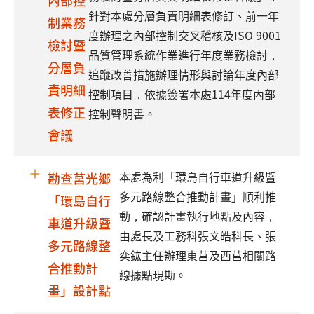
內部控
針對本處分層負責明細表修訂、前一年
制業務
度辦理之內部控制交叉稽核及ISO 9001
檢討暨
品質管理系統作業進行年度業務檢討，
分層負
追蹤改善措施辦理情形與討論年度內部
責明細
控制項目，依據簽署本處114年度內部
表修正
控制聲明書。
會議
本處為利「環島自行車道升級暨
勘查莒光鄉
多元路線整合推動計畫」順利推
「環島自行
動，確認計畫執行地點及內容，
車道升級暨
由處長及工務科張文皓科長、張
多元路線整
奕鈜主任辦理東莒及西莒相關路
合推動計
線據點現勘。
畫」設計點