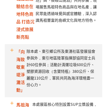
坊」與「長岐山燒酒」共同參展，現
驗結合在
場展售馬祖特色商品與在地名產，讓
民眾能透過味覺與感官體驗，深入認
地特色商
識馬祖豐富的島嶼文化與地方特色。
品 打造沉
浸式旅展
新亮點
除本處、東引鄉公所及東湧社區發展協會
「向
參與外，東引地區陸軍指揮部協同官士兵
海致
計60位參與；活動計清運垃圾600公斤、
敬東
塑膠資源回收（含寶特瓶）380公斤、保
堤淨
麗龍110公斤，軍民共同為海洋環境盡一
灘活
份心力。
動」
本處展區核心特別設置SUP立槳設備，
馬祖海