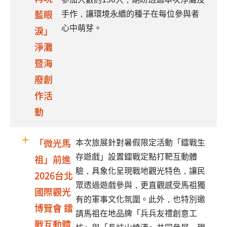
手作，讓環境永續的種子在每位參與者
藍眼
心中萌芽。
淚」
淨灘
暨海
廢創
作活
動
本次旅展針對暑假限定活動「鐳戰生
「微光馬
存遊戲」設置鐳戰定點打靶互動體
祖」前進
驗，具象化呈現戰地觀光特色，讓民
2026台北
眾透過遊戲參與，更直觀感受馬祖獨
國際觀光
有的軍事文化氛圍。此外，也特別邀
博覽會 鐳
請馬祖在地品牌「兵兵友禮創意工
戰互動體