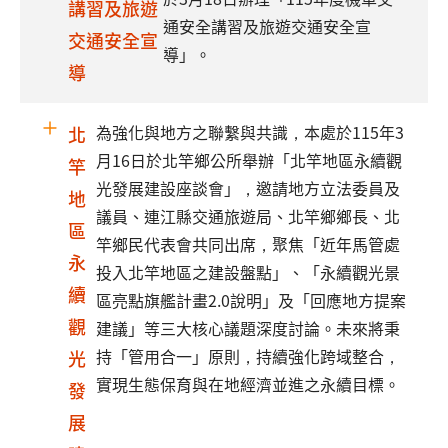
講習及旅遊
通安全講習及旅遊交通安全宣
交通安全宣
導」。
導
為強化與地方之聯繫與共識，本處於115年3
北
月16日於北竿鄉公所舉辦「北竿地區永續觀
竿
光發展建設座談會」，邀請地方立法委員及
地
議員、連江縣交通旅遊局、北竿鄉鄉長、北
區
竿鄉民代表會共同出席，聚焦「近年馬管處
永
投入北竿地區之建設盤點」、「永續觀光景
續
區亮點旗艦計畫2.0說明」及「回應地方提案
觀
建議」等三大核心議題深度討論。未來將秉
持「管用合一」原則，持續強化跨域整合，
光
實現生態保育與在地經濟並進之永續目標。
發
展