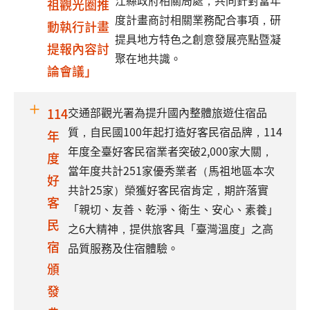
江縣政府相關局處，共同針對當年
祖觀光圈推
度計畫商討相關業務配合事項，研
動執行計畫
提具地方特色之創意發展亮點暨凝
提報內容討
聚在地共識。
論會議」
交通部觀光署為提升國內整體旅遊住宿品
114
質，自民國100年起打造好客民宿品牌，114
年
年度全臺好客民宿業者突破2,000家大關，
度
當年度共計251家優秀業者（馬祖地區本次
好
共計25家）榮獲好客民宿肯定，期許落實
客
「親切、友善、乾淨、衛生、安心、素養」
民
之6大精神，提供旅客具「臺灣溫度」之高
宿
品質服務及住宿體驗。
頒
發