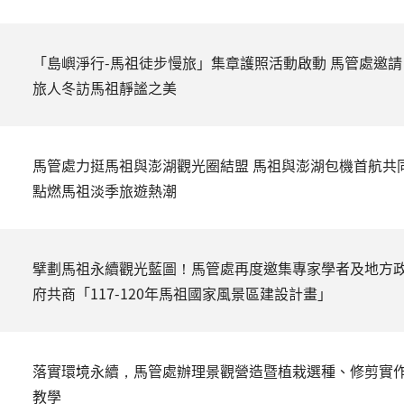
「島嶼淨行-馬祖徒步慢旅」集章護照活動啟動 馬管處邀請
旅人冬訪馬祖靜謐之美
馬管處力挺馬祖與澎湖觀光圈結盟 馬祖與澎湖包機首航共
點燃馬祖淡季旅遊熱潮
擘劃馬祖永續觀光藍圖！馬管處再度邀集專家學者及地方
府共商「117-120年馬祖國家風景區建設計畫」
落實環境永續，馬管處辦理景觀營造暨植栽選種、修剪實
教學