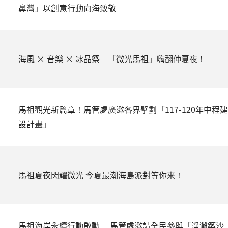
鼻灣」以創意行動向海致敬
海風 × 音樂 × 冰品祭 「微光馬祖」嗨翻仲夏夜！
馬祖觀光新篇章！馬管處廣邀各界擘劃「117-120年中程建
設計畫」
馬祖夏夜閃耀微光 今夏最潮海島派對等你來！
馬祖海岸永續行動啟動— 馬管處邀請全民參與「淨灘築沙