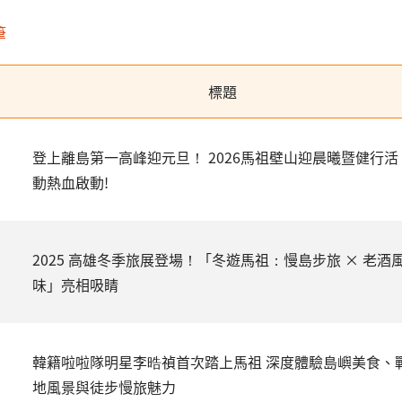
筆
標題
登上離島第一高峰迎元旦！ 2026馬祖壁山迎晨曦暨健行活
動熱血啟動!
2025 高雄冬季旅展登場！「冬遊馬祖：慢島步旅 × 老酒
味」亮相吸睛
韓籍啦啦隊明星李晧禎首次踏上馬祖 深度體驗島嶼美食、
地風景與徒步慢旅魅力