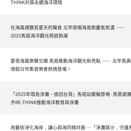
THINK共築永續海洋環境
在海風裡聽見夏天的聲音 北竿夜唱海島節慶氣氛濃 ——
2025馬祖海洋觀光再掀熱潮
夏夜海風樂聲交織 馬祖推動海洋觀光新亮點 —— 北竿馬鼻
灣假日市集音樂會熱情登場！
「2025年環島淨灘－撿回台灣」馬祖站壓軸登場 -馬管處
手RE-THINK推動海洋教育與淨灘
用藝術淨化海岸，讓心與海同頻共振 —「淨灘築沙，守護