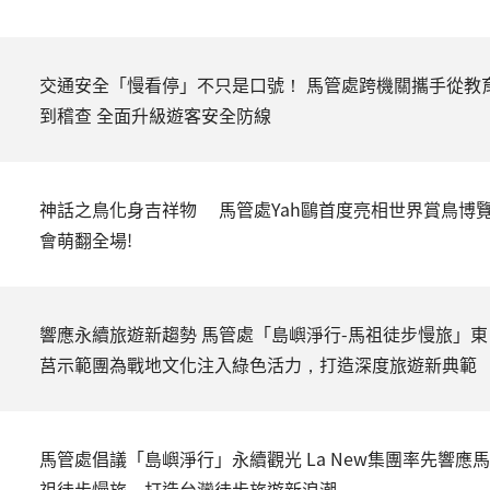
交通安全「慢看停」不只是口號！ 馬管處跨機關攜手從教
到稽查 全面升級遊客安全防線
神話之鳥化身吉祥物 馬管處Yah鷗首度亮相世界賞鳥博
會萌翻全場!
響應永續旅遊新趨勢 馬管處「島嶼淨行-馬祖徒步慢旅」東
莒示範團為戰地文化注入綠色活力，打造深度旅遊新典範
馬管處倡議「島嶼淨行」永續觀光 La New集團率先響應馬
祖徒步慢旅，打造台灣徒步旅遊新浪潮