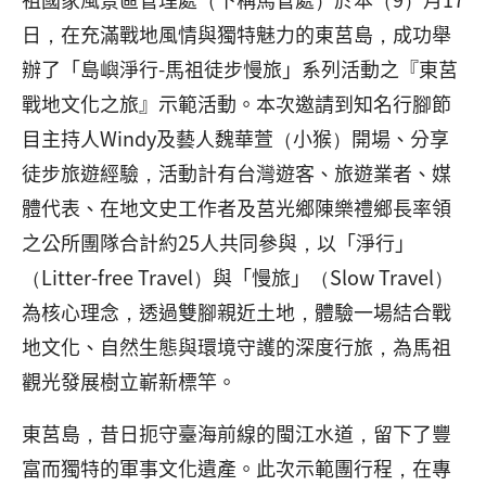
日，在充滿戰地風情與獨特魅力的東莒島，成功舉
辦了「島嶼淨行-馬祖徒步慢旅」系列活動之『東莒
戰地文化之旅』示範活動。本次邀請到知名行腳節
目主持人Windy及藝人魏華萱（小猴）開場、分享
徒步旅遊經驗，活動計有台灣遊客、旅遊業者、媒
體代表、在地文史工作者及莒光鄉陳樂禮鄉長率領
之公所團隊合計約25人共同參與，以「淨行」
（Litter-free Travel）與「慢旅」（Slow Travel）
為核心理念，透過雙腳親近土地，體驗一場結合戰
地文化、自然生態與環境守護的深度行旅，為馬祖
觀光發展樹立嶄新標竿。
東莒島，昔日扼守臺海前線的閩江水道，留下了豐
富而獨特的軍事文化遺產。此次示範團行程，在專