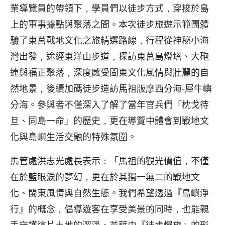
業導覽員的帶領下，學員們以徒步方式，穿梭於島
上的軍事據點與聚落之間。本次徒步旅遊示範團體
驗了東莒戰地文化之旅精選路線，行程從神秘小海
灣出發，途經東洋山步道，探訪東莒島燈塔、大砲
連與福正聚落，深度感受閩東文化風情與壯麗的自
然地景，後續加碼徒步造訪馬祖版摩西分海-犀牛嶼
分海。參與者不僅深入了解了當年官兵們「枕戈待
旦、同島一命」的歷史，更在導覽中體會到戰地文
化與島嶼生活交融的特殊氛圍。
馬管處洪志光處長表示：「馬祖的觀光價值，不僅
在於藍眼淚的夢幻，更在於其獨一無二的戰地文
化、閩東風情與自然生態。我們希望透過『島嶼淨
行』的概念，倡導遊客在享受美景的同時，也能親
手守護這片土地的潔淨；並藉由『徒步慢旅』的形