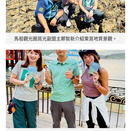
馬祖觀光圈莒光副盟主鄭智新介紹東莒地質景觀。