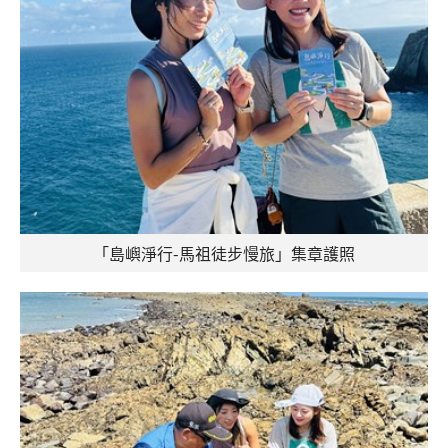
「島嶼淨行-馬祖徒步慢旅」集章護照