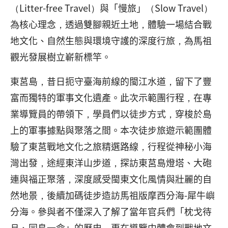
（Litter-free Travel）與「慢旅」（Slow Travel）
為核心理念，透過雙腳親近土地，體驗一場結合戰
地文化、自然生態與環境守護的深度行旅，為馬祖
觀光發展樹立嶄新標竿。
東莒島，昔日扼守臺海前線的閩江水道，留下了豐
富而獨特的軍事文化遺產。此次示範團行程，在專
業導覽員的帶領下，學員們以徒步方式，穿梭於島
上的軍事據點與聚落之間。本次徒步旅遊示範團體
驗了東莒戰地文化之旅精選路線，行程從神秘小海
灣出發，途經東洋山步道，探訪東莒島燈塔、大砲
連與福正聚落，深度感受閩東文化風情與壯麗的自
然地景，後續加碼徒步造訪馬祖版摩西分海-犀牛嶼
分海。參與者不僅深入了解了當年官兵們「枕戈待
旦、同島一命」的歷史，更在導覽中體會到戰地文