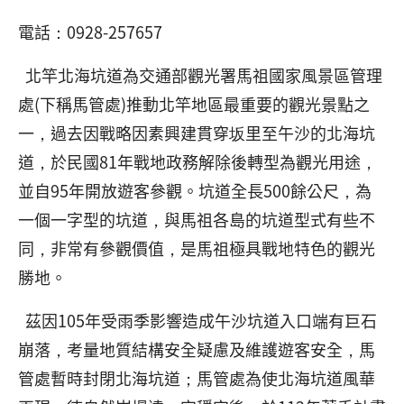
電話：0928-257657
北竿北海坑道為交通部觀光署馬祖國家風景區管理
處(下稱馬管處)推動北竿地區最重要的觀光景點之
一，過去因戰略因素興建貫穿坂里至午沙的北海坑
道，於民國81年戰地政務解除後轉型為觀光用途，
並自95年開放遊客參觀。坑道全長500餘公尺，為
一個一字型的坑道，與馬祖各島的坑道型式有些不
同，非常有參觀價值，是馬祖極具戰地特色的觀光
勝地。
茲因105年受雨季影響造成午沙坑道入口端有巨石
崩落，考量地質結構安全疑慮及維護遊客安全，馬
管處暫時封閉北海坑道；馬管處為使北海坑道風華