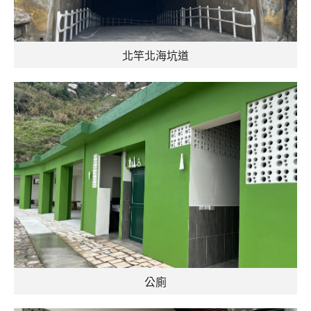
北竿北海坑道
公廁