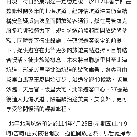
再現，待自然崩塌達一定穩定後，於112年著手計畫
整修封閉多年的北海坑道，經評估坑道深處仍有結
構安全疑慮無法全面開放遊客通行，然在馬管處克
服多項挑戰努力下，規劃坑道前段範圍開放遊憩參
觀，同時完善衛生設施，在確保遊客安全的前提
下，提供遊客在北竿更多的旅遊景點選擇。目前結
合慢活、徒步旅遊概念，未來將串聯坂里村至北海
坑道，形成坂里至北海坑道的遊憩廊帶，遊客可由
坂里白馬尊王廟開始徒步，沿途參觀40據點、坂里
沙灘、天后宮、坂里大宅、北竿遊客中心、37據點
後進入北海坑道，除體驗沿途美景、美食外，更可
享受悠閒慢活的輕鬆旅程。
北竿北海坑道預計於114年4月25日(星期五)上午9
時(吉時)正式恢復開放，適值開放之際，馬管處擇今