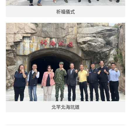
祈福儀式
北竿北海坑道