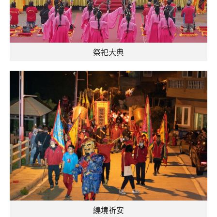
祭祀大典
繞境祈安