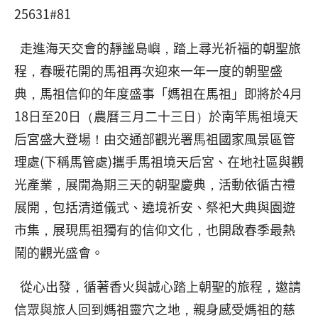
25631#81
走進海天交會的靜謐島嶼，踏上尋光祈福的朝聖旅
程，春暖花開的馬祖再次迎來一年一度的朝聖盛
典，馬祖信仰的年度盛事「媽祖在馬祖」即將於4月
18日至20日（農曆三月二十三日）於南竿馬祖境天
后宮盛大登場！由交通部觀光署馬祖國家風景區管
理處(下稱馬管處)攜手馬祖境天后宮、在地社區與觀
光產業，展開為期三天的朝聖慶典，活動依循古禮
展開，包括清道儀式、遶境祈安、祭祀大典與園遊
市集，展現馬祖獨有的信仰文化，也開啟春季最熱
鬧的觀光盛會。
從心出發，循著香火與誠心踏上朝聖的旅程，邀請
信眾與旅人回到媽祖靈穴之地，親身感受媽祖的慈