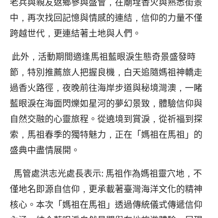
老兵與親友返鄉參與盛會，在廟埕香火與熟悉街景
中，再次找回記憶與情感的連結，信仰的力量不僅
跨越世代，更連結著土地與人們。
此外，活動期間適逢馬祖藍眼淚生態奇景盛發時
節，特別推薦旅人把握良機，白天追隨媽祖神轎走
過香火路徑，夜晚前往海岸步道與秘境灣澳，一睹
藍眼淚在海面閃爍如星河的夢幻景致，體驗信仰與
自然交融的心靈旅程。從遶境到賞淚，從祈福到探
索，馬祖春季的獨特魅力，正在「媽祖在馬祖」的
盛典中盡情展開。
馬管處洪志光處長表示: 馬祖作為媽祖靈穴地，不
僅地名即源自信仰，更承載著臺灣海洋文化的精神
核心。本次「媽祖在馬祖」透過傳統儀式傳遞信仰