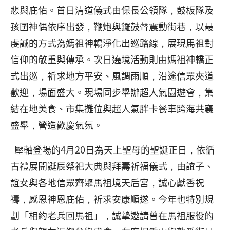
悲與庇佑。首日清道儀式由保長公領隊，鼓板隊及
孩囝神偶依序出發，鞭炮與鑼鼓聲震動街巷，以最
虔誠的方式為媽祖神轎淨化出巡路線，展現馬祖對
信仰的敬重與傳承。次日遶境活動則由媽祖神轎正
式出巡，祈求地方平安、風調雨順，沿途信眾夾道
歡迎，場面盛大。現場同步舉辦超人氣園遊會，集
結在地美食、市集攤位與超人氣胖卡餐車跨海共襄
盛舉，營造歡慶氣氛。
壓軸登場的4月20日為天上聖母的聖誕正日，依循
古禮展開誕辰祭祀大典與拜壽祈福儀式，由誼子、
誼女與各地信眾齊聚馬祖境天后宮，誠心獻香祝
禱，感恩神恩庇佑，祈求安康順遂。今年也特別規
劃「相約老兵回馬祖」，誠摯邀請曾在馬祖服役的