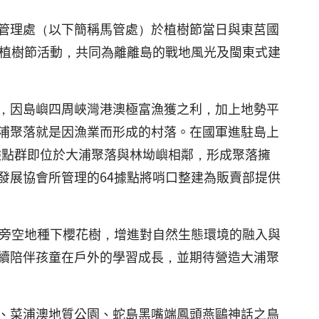
管理處（以下簡稱馬管處）於植樹節當日與東莒國
辦植樹節活動，共同為離離島的戰地風光及閩東式建
，因島嶼四周峽灣港澳極富漁獲之利，加上地勢平
浦聚落就是因漁業而形成的村落。在國軍進駐島上
沃據點群即位於大浦聚落與林坳嶼相鄰，形成聚落擁
發展協會所管理的64據點將哨口整建為販賣部提供
點旁空地種下櫻花樹，增進對自然生態環境的融入與
續陪伴孩童在戶外的學習成長，並期待營造大浦聚
、菜浦澳地質公園、蛇島黑嘴端鳳頭燕鷗神話之鳥