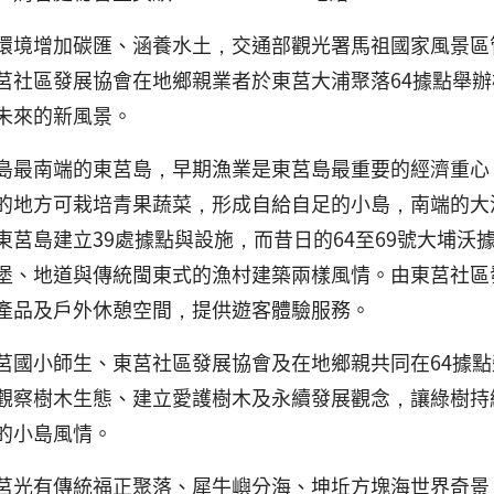
環境增加碳匯、涵養水土，交通部觀光署馬祖國家風景區
莒社區發展協會在地鄉親業者於東莒大浦聚落64據點舉
未來的新風景。
島最南端的東莒島，早期漁業是東莒島最重要的經濟重心
的地方可栽培青果蔬菜，形成自給自足的小島，南端的大
東莒島建立39處據點與設施，而昔日的64至69號大埔
堡、地道與傳統閩東式的漁村建築兩樣風情。由東莒社區
產品及戶外休憩空間，提供遊客體驗服務。
莒國小師生、東莒社區發展協會及在地鄉親共同在64據
觀察樹木生態、建立愛護樹木及永續發展觀念，讓綠樹持
的小島風情。
莒光有傳統福正聚落、犀牛嶼分海、坤坵方塊海世界奇景