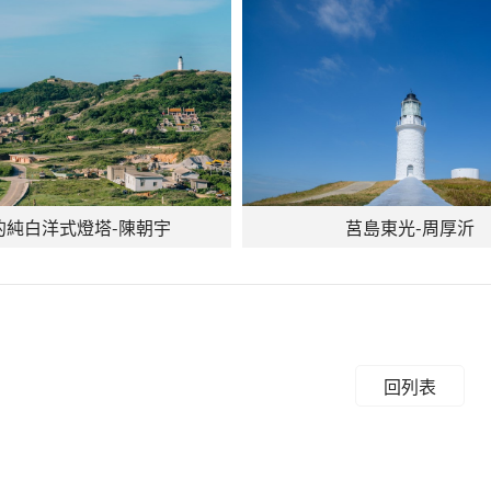
的純白洋式燈塔-陳朝宇
莒島東光-周厚沂
回列表