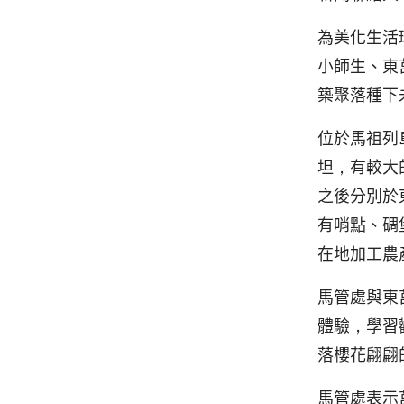
為美化生活
小師生、東
築聚落種下
位於馬祖列
坦，有較大
之後分別於
有哨點、碉
在地加工農
馬管處與東
體驗，學習
落櫻花翩翩
馬管處表示