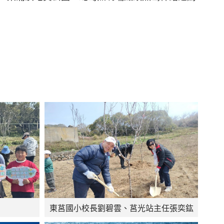
東莒國小校長劉碧雲、莒光站主任張奕鈜