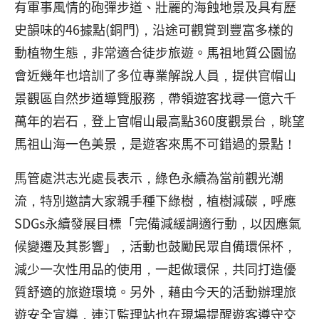
有軍事風情的砲彈步道、壯麗的海蝕地景及具有歷
史韻味的46據點(銅門)，沿途可觀賞到豐富多樣的
動植物生態，非常適合徒步旅遊。馬祖地質公園協
會近幾年也培訓了多位專業解說人員，提供官帽山
景觀區自然步道導覽服務，帶領遊客找尋一億六千
萬年的岩石，登上官帽山最高點360度觀景台，眺望
馬祖山海一色美景，是遊客來馬不可錯過的景點！
馬管處洪志光處長表示，綠色永續為當前觀光潮
流，特別邀請大家親手種下綠樹，植樹減碳，呼應
SDGs永續發展目標「完備減緩調適行動，以因應氣
候變遷及其影響」，活動也鼓勵民眾自備環保杯，
減少一次性用品的使用，一起做環保，共同打造優
質舒適的旅遊環境。另外，藉由今天的活動辦理旅
遊安全宣導，連江監理站也在現場提醒遊客遵守交