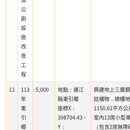
公
廁
設
施
改
善
工
程
11
113
5,000
地點：連江
興建地上三層
年
縣東引鄉
結構物，總樓
東
座標X：
1150.61平方
引
398704.43、
室內13席小型
鄉
Y：
（包含2席無障