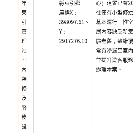
年
縣東引鄉
心）建置已有2
東
座標X：
往僅有小型修
引
398097.61、
基本運行，惟
管
Y：
展內容缺乏新
理
2917276.10
體老舊，致綠
站
常有滲漏至室
室
並提升遊客服
內
辦理本案。
裝
修
及
服
務
設