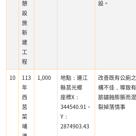
憩
設。
設
施
新
建
工
程
10
113
1,000
地點：連江
改善既有公廁
年
縣莒光鄉
構不佳，導致
西
座標X：
筋鏽蝕膨脹而
莒
344540.91、
裂掉落情事
菜
Y：
埔
2874903.43
澳