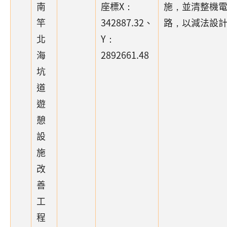
南
座標X：
施，並清整機
竿
342887.32、
路，以減法設
北
Y：
海
2892661.48
坑
道
遊
憩
設
施
改
善
工
程