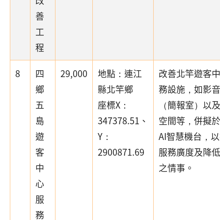
改
善
工
程
8
四
29,000
地點：連江
改善北竿遊客
鄉
縣北竿鄉
務設施，如影
五
座標X：
（簡報室）以
島
347378.51、
空間等，併擬
遊
Y：
AI智慧機台，
客
2900871.69
服務廣度及降
中
之情事。
心
服
務