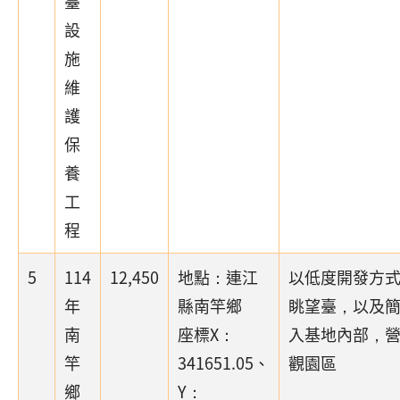
臺
設
施
維
護
保
養
工
程
5
114
12,450
地點：連江
以低度開發方
年
縣南竿鄉
眺望臺，以及
南
座標X：
入基地內部，
竿
341651.05、
觀園區
鄉
Y：