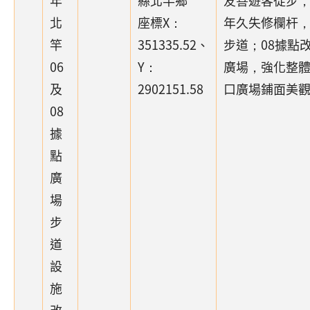
年
縣北竿鄉
友善遊客徒步
北
座標X：
年久失修欄杆
竿
351335.52、
步道；08據點
06
Y：
廣場，強化整
及
2902151.58
口廣場鋪面美
08
據
點
廣
場
步
道
設
施