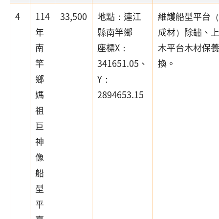
4
114
33,500
地點：連江
維護船型平台
年
縣南竿鄉
成材）除鏽、
南
座標X：
木平台木材保
竿
341651.05、
換。
鄉
Y：
媽
2894653.15
祖
巨
神
像
船
型
平