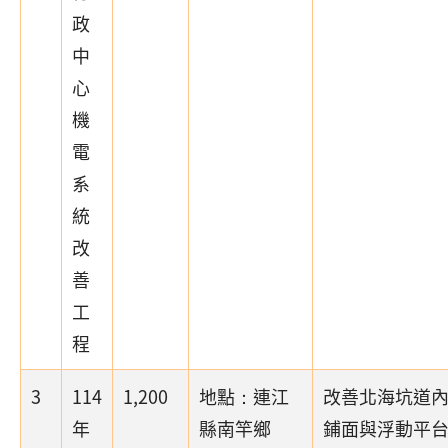
政
中
心
機
電
系
統
改
善
工
程
3
114
1,200
地點：連江
改善北海坑道
年
縣南竿鄉
鋪面與浮動平