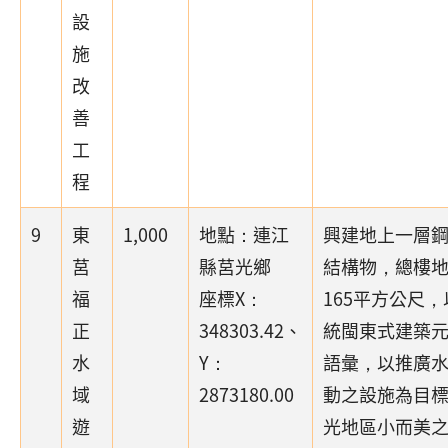
設
施
改
善
工
程
9
東
1,000
地點：連江
興建地上一層
莒
縣莒光鄉
結構物，總樓
福
座標X：
165平方公尺
正
348303.42、
統閩東式建築
水
Y：
語彙，以推廣
域
2873180.00
動之設施為目
遊
光地區小而美