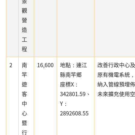
景
觀
營
造
工
程
2
南
16,600
地點：連江
改善行政中心
竿
縣南竿鄉
原有機電系統
遊
座標X：
納入管線預埋
客
342801.59、
未來擴充使用
中
Y：
心
2892608.55
暨
行