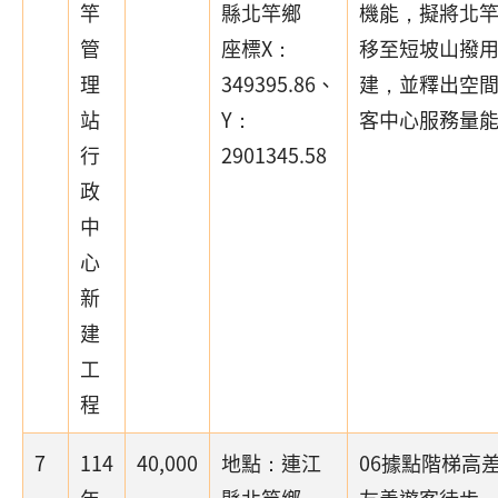
竿
縣北竿鄉
機能，擬將北
管
座標X：
移至短坡山撥
理
349395.86、
建，並釋出空
站
Y：
客中心服務量
行
2901345.58
政
中
心
新
建
工
程
7
114
40,000
地點：連江
06據點階梯高