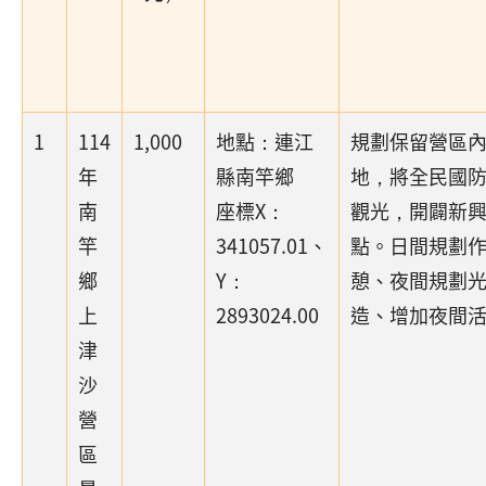
1
114
1,000
地點：連江
規劃保留營區
年
縣南竿鄉
地，將全民國
南
座標X：
觀光，開闢新
竿
341057.01、
點。日間規劃
鄉
Y：
憩、夜間規劃
上
2893024.00
造、增加夜間
津
沙
營
區