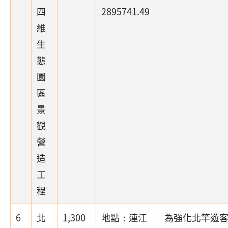
四
2895741.49
維
生
態
園
區
景
觀
營
造
工
程
6
北
1,300
地點：連江
為強化北竿遊