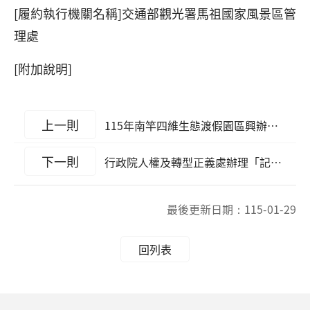
[履約執行機關名稱]交通部觀光署馬祖國家風景區管
理處
[附加說明]
上一則
115年南竿四維生態渡假園區興辦事業計畫檢討案 決標公告
下一則
行政院人權及轉型正義處辦理「記憶．想像．行動：轉型正義及人權行動孵化計畫」，歡迎踴躍報名
最後更新日期：
115-01-29
回列表