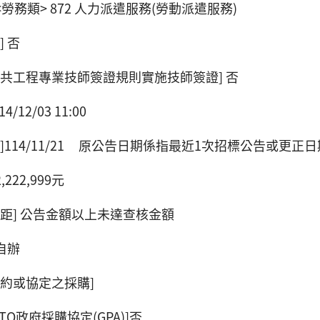
 <勞務類> 872 人力派遣服務(勞動派遣服務)
] 否
公共工程專業技師簽證規則實施技師簽證] 否
/12/03 11:00
]114/11/21 原公告日期係指最近1次招標公告或更正日
,222,999元
級距] 公告金額以上未達查核金額
 自辦
條約或協定之採購]
TO政府採購協定(GPA)]否