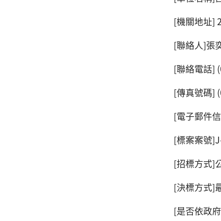
[機關地址] 
[聯絡人]張
[聯絡電話] (0
[傳真號碼] (0
[電子郵件信箱]
[標案案號]J-
[招標方式]
[決標方式]
[是否依政府