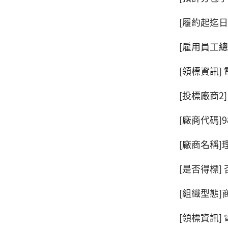
[履約起迄日期]1
[雇用員工總
[領標資訊] 
[投標廠商2]
[廠商代碼]98
[廠商名稱]
[是否得標] 
[組織型態]
[領標資訊] 