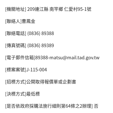
[機關地址] 209連江縣 南竿鄉 仁愛村95-1號
[聯絡人]曹鳳金
[聯絡電話] (0836) 89388
[傳真號碼] (0836) 89389
[電子郵件信箱]89388-matsu@mail.tad.gov.tw
[標案案號]J-115-004
[招標方式]公開取得報價單或企劃書
[決標方式]最低標
[是否依政府採購法施行細則第64條之2辦理] 否