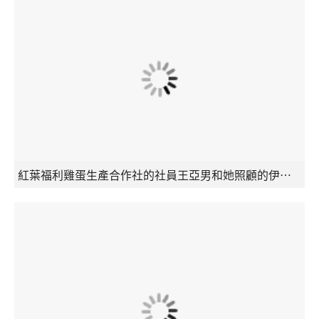
紅葉福利雞蛋生產合作社的社員王亞男和她照顧的伊莎蛋雞