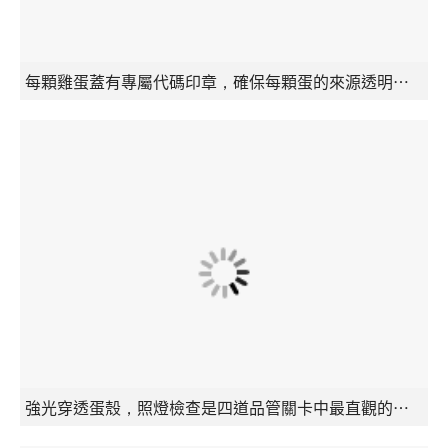
每顆雞蛋蓋有專屬代碼印章，確保每顆蛋的來源透明可溯。
強光穿透蛋殼，照燈檢查是四道品管關卡中最直觀的一環。