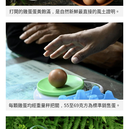
打開的雞蛋蛋黃飽滿，是自然新鮮最直接的風土證明。
每顆雞蛋均經重量秤把關，55至69克方為標準銷售蛋。