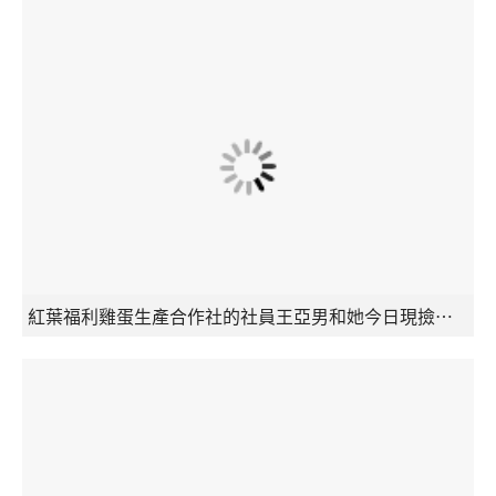
紅葉福利雞蛋生產合作社的社員王亞男和她今日現撿的新鮮雞蛋