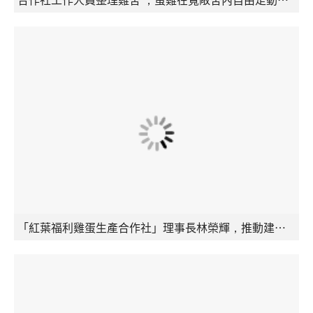
「紅葉福利雞蛋生產合作社」理事長林榮輝，推動建置合作社以「養雞」和「銷售雞蛋」為媒介，讓部落型產業也能成為長者照護系統。