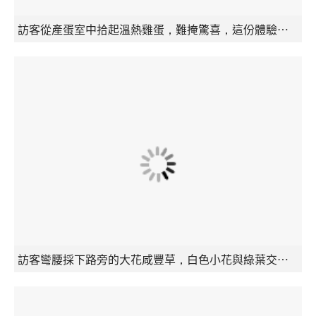
訪客從產蛋室中拾起溫熱雞蛋，難掩驚喜，這份體驗是超市貨架給不了的。
訪客彎腰採下路旁的大花咸豐草，白色小花與綠葉交錯，這些看似尋常的野草，即將成為蛋雞的天然食補。