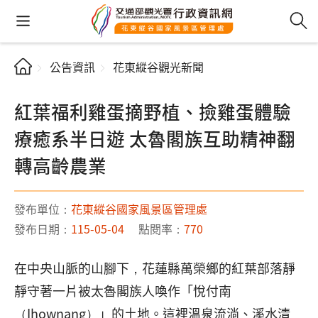
公告資訊
花東縱谷觀光新聞
紅葉福利雞蛋摘野植、撿雞蛋體驗
療癒系半日遊 太魯閣族互助精神翻
轉高齡農業
發布單位：
花東縱谷國家風景區管理處
發布日期：
115-05-04
點閱率：
770
在中央山脈的山腳下，花蓮縣萬榮鄉的紅葉部落靜
靜守著一片被太魯閣族人喚作「悅付南
（Ihownang）」的土地。這裡溫泉流淌、溪水清