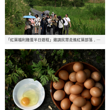
「紅葉福利雞蛋半日遊程」邀請民眾走進紅葉部落，感受兼具動物福利、長者照護與族群文化的農業生態。