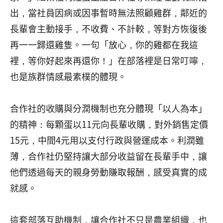
出，當社員因病或因事暫時無法照顧雞群，鄰近的
長輩會主動接手，不收費、不計較，等對方恢復後
再一一歸還雞隻。一句「放心，你的雞都在我這
裡，等你好起來再還你！」在部落裡是日常叮嚀，
也是族群情感最素樸的體現。
合作社的收購與分潤機制也充分體現「以人為本」
的精神：每顆蛋以11元向長輩收購，對外銷售定價
15元，中間4元用以支付行政與營運成本。利潤雖
薄，合作社仍堅持讓大部分收益留在長輩手中，讓
他們透過每天的親身勞動賺取報酬，感受真實的成
就感。
這套部落互助機制，讓合作社不只是農業組織，也