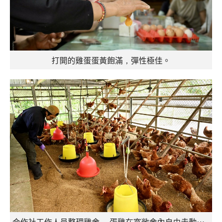
打開的雞蛋蛋黃飽滿，彈性極佳。
合作社工作人員整理雞舍 ，蛋雞在寬敞舍內自由走動——低密度放牧，是紅葉福利雞蛋最基本的堅持