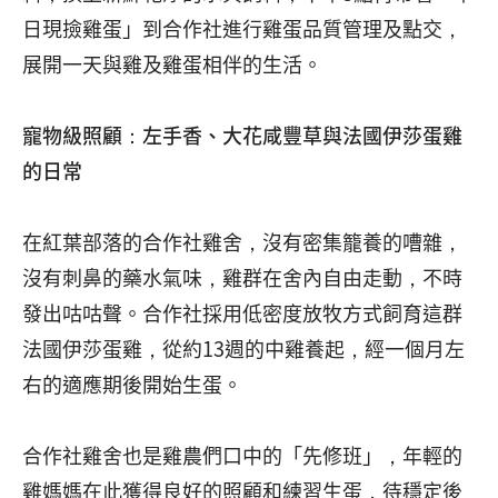
日現撿雞蛋」到合作社進行雞蛋品質管理及點交，
展開一天與雞及雞蛋相伴的生活。
寵物級照顧：左手香、大花咸豐草與法國伊莎蛋雞
的日常
在紅葉部落的合作社雞舍，沒有密集籠養的嘈雜，
沒有刺鼻的藥水氣味，雞群在舍內自由走動，不時
發出咕咕聲。合作社採用低密度放牧方式飼育這群
法國伊莎蛋雞，從約13週的中雞養起，經一個月左
右的適應期後開始生蛋。
合作社雞舍也是雞農們口中的「先修班」，年輕的
雞媽媽在此獲得良好的照顧和練習生蛋，待穩定後