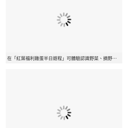
在「紅葉福利雞蛋半日遊程」可體驗認識野菜、摘野植、撿雞蛋的部落生活，感受太魯閣族互助精神翻轉高齡農業