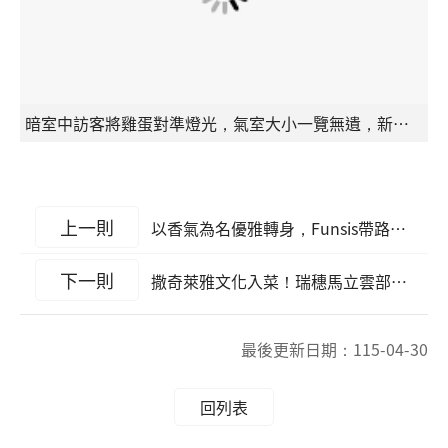
暗室中訪客將雞蛋對準燈光，氣室大小一覽無遺，新鮮度親眼可見。
上一則
以香氣為名優雅轉身，Funsis帶路走向民族植物的療癒
下一則
撒奇萊雅文化入菜！瑞穗馬立雲部落「五色植引餐桌」亮相，縱管處攜手返鄉青年用香氣療癒縱谷
最後更新日期：
115-04-30
回列表