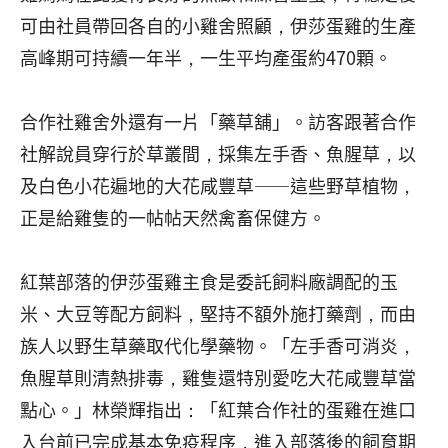
可由社員帶回各自的小雞舍照顧，伊莎蛋雞的生產
高峰期可持續一年半，一生平均產蛋約470顆。
合作社雞舍外還有一片「藥草舖」。訪客跟著合作
社解說員穿行於草叢間，採集左手香、魚腥草，以
及白色小花遍地的大花咸豐草——這些野草植物，
正是給雞隻的一帖帖天然禽畜保健方。
紅葉部落的伊莎蛋雞主食是委託飼料廠調配的玉
米、大豆等配方飼料，堅持不額外施打藥劑，而由
族人以野生草藥取代化學藥物。「左手香可消炎，
魚腥草則清熱排毒，雞隻還特別愛吃大花咸豐草當
點心。」林榮輝指出：「紅葉合作社的蛋雞在進口
入台前已完成基本免疫程序，進入部落後的飼育期