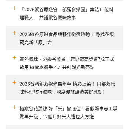
「2026縱谷原遊會－部落食樂園」集結11位料
理職人 共譜縱谷原味故事
2026縱谷原遊會品牌夥伴徵選啟動！ 尋找花東
觀光新「原」力
賞熱氣球、眺縱谷美景！鹿野龍高步道7/2正式
啟用 縱管處攜手地方共創觀光新亮點
2026台灣部落觀光嘉年華 精彩上菜！ 用部落原
味料理旅行滋味，深度漫旅釀造美好感動!
搭縱谷花蓮線 好「米」攏底佳！暑假隨車志工導
覽再升級，12個月好米大禮包大方送