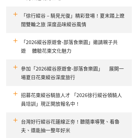
「徐行縱谷－騎見光復」精彩登場！夏末踏上遼
闊雙輪之旅 深度品味縱谷風情
「2026縱谷原遊會-部落食樂園」邀請親子共
遊 體驗花東文化魅力
參加「2026縱谷原遊會-部落食樂園」 展開一
場夏日花東縱谷深度旅行
招募花東縱谷騎旅人才 「2026徐行縱谷領騎人
員培訓」現正開放報名中！
台灣好行縱谷花蓮線正夯！聽隨車導覽、看魯
夫、還能抽一整年好米