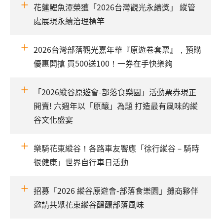
花蓮鯉魚潭榮獲「2026台灣觀光永續獎」 縱管
處展現永續治理標竿
2026台灣部落觀光嘉年華『原遊卷套票』，預購
優惠開搶 買500送100！一券在手快樂夠
「2026縱谷原遊會-部落食樂園」活動票券現正
開賣! 六週年以「原釀」為題 打造最有風味的縱
谷文化盛宴
樂騎花東縱谷！各路車友響應「徐行縱谷－騎時
很健康」世界自行車日活動
招募「2026 縱谷原遊會-部落食樂園」攤商夥伴
邀請共聚花東縱谷醞釀部落風味