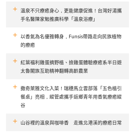
溫泉不只療癒身心，更能健康促進！台灣好湯攜
手名醫陳家勉推廣科學「溫泉浴療」
以香氣為名優雅轉身，Funsis帶路走向民族植物
的療癒
紅葉福利雞蛋摘野植、撿雞蛋體驗療癒系半日遊
太魯閣族互助精神翻轉高齡農業
撒奇萊雅文化入菜！瑞穗馬立雲部落「五色植引
餐桌」亮相，縱管處攜手返鄉青年用香氣療癒縱
谷
山谷裡的溫泉與咖啡香 走進北港溪的療癒日常