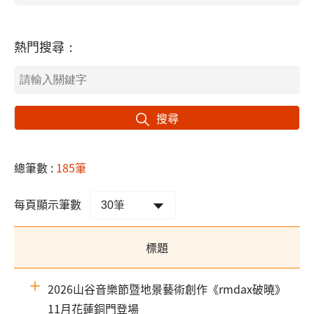
熱門搜尋：
搜尋
總筆數 :
185筆
每頁顯示筆數
標題
2026山谷音樂節暨地景藝術創作《rmdax破曉》
11月花蓮銅門登場