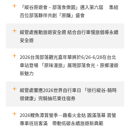
「縱谷原遊會－部落食樂園」邁入第六屆 集結
百位部落夥伴共創「原釀」盛會
縱管處推動旅遊安全週 結合自行車慢旅倡導永續
安全遊
2026台灣部落觀光嘉年華將於6/26-6/28在台北
車站登場 「原味漫旅」展現部落食光、原鄉漫遊
新魅力
縱管處響應2026世界自行車日 「徐行縱谷-騎時
很健康」完騎抽花東住宿券
2026鯉魚潭賞螢季—趣看火金姑 圓滿落幕 賞螢
專車班班客滿 帶動低碳永續旅遊新典範