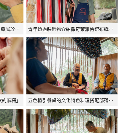
旅客在旅途中透過認識與採集組織屬於自己的五色祝福
青年透過裝飾物介紹撒奇萊雅傳統布織文化內容
歌的麻糬」
五色植引餐桌的文化特色料理搭配部落長者歌謠傳唱形塑完整五感體驗