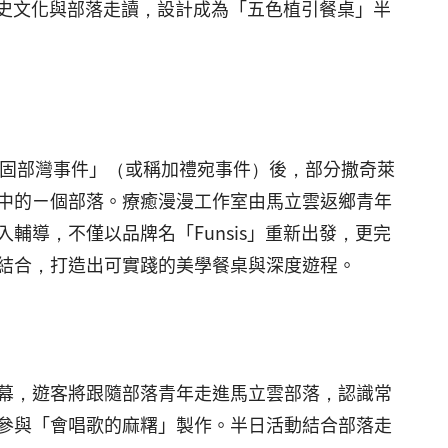
歷史文化與部落走讀，設計成為「五色植引餐桌」半
「達固部灣事件」（或稱加禮宛事件）後，部分撒奇萊
中的ㄧ個部落。療癒漫漫工作室由馬立雲返鄉青年
導，不僅以品牌名「Funsis」重新出發，更完
結合，打造出可實踐的美學餐桌與深度遊程。
幕，遊客將跟隨部落青年走進馬立雲部落，認識常
參與「會唱歌的麻糬」製作。半日活動結合部落走