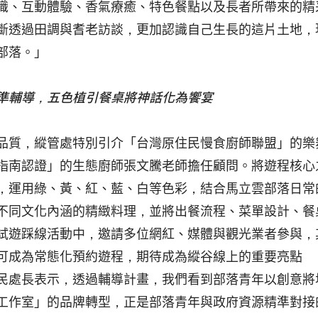
識、互動體驗、香氣療癒、特色餐點以及長者所帶來的精
斷透過田調與耆老訪談，更加認識自己生長的這片土地，
部落。」
準輔導，五色植引餐桌將神話化為饗宴
品質，縱管處特別引介「台灣原住民慢食廚師聯盟」的樂
指南認證」的生態廚師張文騰老師擔任顧問。將遊程核心
，運用綠、黃、紅、藍、白等色彩，結合馬立雲部落日常
不同文化內涵的精緻料理，並將出餐流程、菜單設計、餐
試遊踩線活動中，邀請多位網紅、媒體與觀光業者參與，
可成為常態化預約遊程，期待成為縱谷線上的重要亮點
民處長表示，透過輔導計畫，我們看到部落青年以創意將
工作室」的品牌轉型，正是部落青年與政府資源精準對接