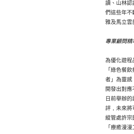
讀、山林認
們這些年不
雅及馬立雲
專業顧問精
為優化遊程
「綠色餐飲
者」為靈感
開發出對應
日前舉辦的
評，未來將
縱管處許宗
「療癒漫漫