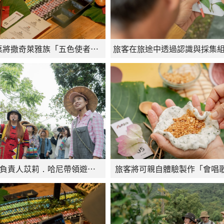
五色植引餐桌將撒奇萊雅族「五色使者」開發出對應不同文化內涵的精緻料理
FUNSIS品牌負責人苡莉．哈尼帶領遊客走入森林開啟五色植引餐桌遊程五色植引餐桌
旅客將可親自體驗製作「會唱