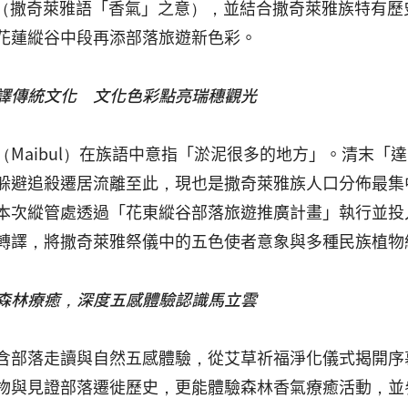
is」（撒奇萊雅語「香氣」之意），並結合撒奇萊雅族特有
花蓮縱谷中段再添部落旅遊新色彩。
譯傳統文化 文化色彩點亮瑞穗觀光
（Maibul）在族語中意指「淤泥很多的地方」。清末
躲避追殺遷居流離至此，現也是撒奇萊雅族人口分佈最集
本次縱管處透過「花東縱谷部落旅遊推廣計畫」執行並投入輔
轉譯，將撒奇萊雅祭儀中的五色使者意象與多種民族植物
森林療癒，深度五感體驗認識馬立雲
含部落走讀與自然五感體驗，從艾草祈福淨化儀式揭開序
物與見證部落遷徙歷史，更能體驗森林香氣療癒活動，並