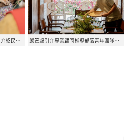
部落青年帶領走入馬立雲部落，介紹民族文化、植物與遷徙歷史
縱管處引介專業顧問輔導部落青年團隊提升市場競爭力，圖為生態主廚張文騰