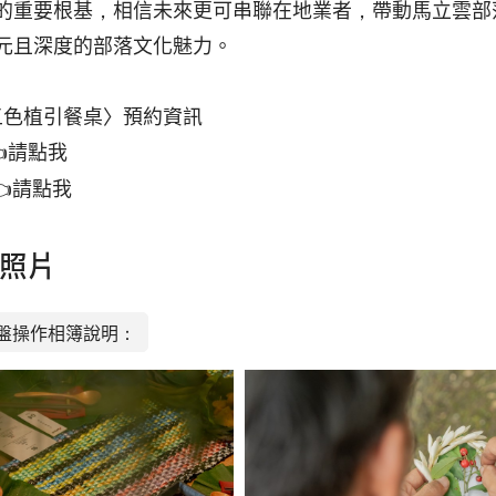
的重要根基，相信未來更可串聯在地業者，帶動馬立雲部
元且深度的部落文化魅力。
〈五色植引餐桌〉預約資訊
👈請點我
👈請點我
照片
盤操作相簿說明：