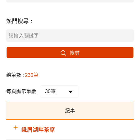
熱門搜尋：
搜尋
總筆數 :
239筆
每頁顯示筆數
紀事
峨眉湖畔茶席