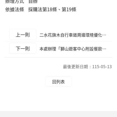
辦理方式 自辦
依據法條 採購法第18條、第19條
上一則
二水花旗木自行車道周邊環境優化工程
下一則
本處辦理「獅山遊客中心附設餐飲賣店（歇心茶樓）出租案」案，歡迎符合資格者下載標租文件投標
最後更新日期：
115-05-13
回列表