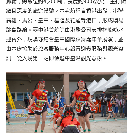
郵輪，總噸位約4,200噸，長度約90.6公尺，主打精
緻且深度的旅遊體驗。本次航程自香港出發，串聯
高雄、馬公、臺中、基隆及花蓮等港口，形成環島
跳島路線。臺中港首航除由港務公司安排拖船噴水
迎賓外，現場亦結合臺中國際踩舞嘉年華展演，並
由本處協助於旅客服務中心設置迎賓服務與觀光資
訊，從入境第一站即傳遞中臺灣觀光意象。