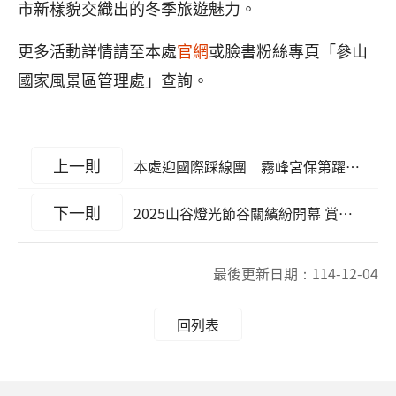
市新樣貌交織出的冬季旅遊魅力。
更多活動詳情請至本處
官網
或臉書粉絲專頁「參山
國家風景區管理處」查詢。
上一則
本處迎國際踩線團 霧峰宮保第躍升文化與永續新亮點
下一則
2025山谷燈光節谷關繽紛開幕 賞燈、泡湯歡度浪漫聖誕節
最後更新日期：
114-12-04
回列表