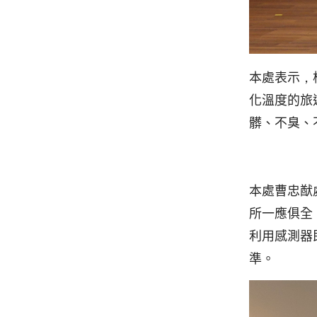
本處表示，
化溫度的旅
髒、不臭、
本處曹忠猷
所一應俱全
利用感測器
準。