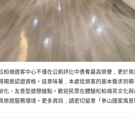
松柏嶺遊客中心不僅在公廁評比中勇奪最高榮譽，更於南投
得親善認證資格。這意味著，本處從旅客的基本需求到親
齡化、友善型遊憩據點。歡迎民眾在體驗松柏嶺茶文化與
質旅遊服務環境。更多資訊，請密切留意「參山國家風景