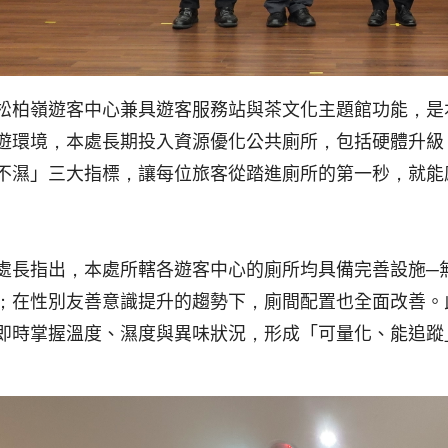
松柏嶺遊客中心兼具遊客服務站與茶文化主題館功能，是
遊環境，本處長期投入資源優化公共廁所，包括硬體升級
不濕」三大指標，讓每位旅客從踏進廁所的第一秒，就能
處長指出，本處所轄各遊客中心的廁所均具備完善設施─
；在性別友善意識提升的趨勢下，廁間配置也全面改善。
即時掌握溫度、濕度與異味狀況，形成「可量化、能追蹤