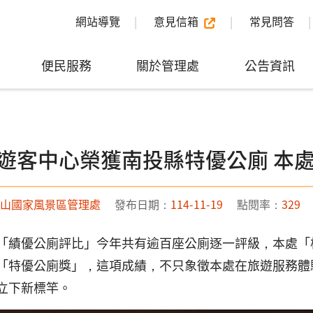
網站導覽
意見信箱
常見問答
便民服務
關於管理處
公告資訊
遊客中心榮獲南投縣特優公廁 本
山國家風景區管理處
發布日期：
114-11-19
點閱率：
329
「績優公廁評比」今年共有逾百座公廁逐一評級，本處「
「特優公廁獎」，這項成績，不只象徵本處在旅遊服務體
立下新標竿。