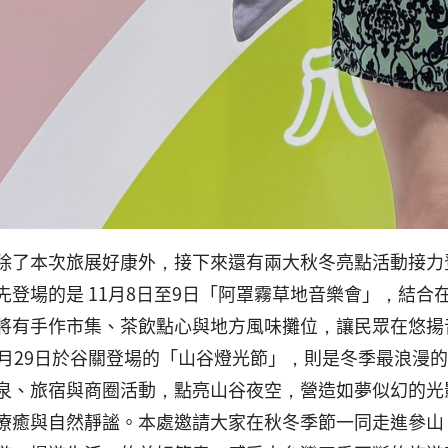
除了本次旅展好康外，接下來還有兩大秋冬亮點活動接力
先登場的是 11月8日至9日「阿罩霧草地音樂會」，結
將有手作市集、茶飲點心與地方風味攤位，讓民眾在悠揚
1月29日於谷關登場的「山谷燈光節」，則是冬季最浪漫
泉、旅宿與商圈活動，點亮山谷夜空，營造如夢似幻的光
療癒與自然靜謐。本處邀請大家在秋冬季節一同走進參山