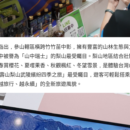
指出，參山轄區橫跨竹竹苗中彰，擁有豐富的山林生態與
中被譽為「山中瑞士」的梨山最受矚目。梨山地區結合壯
春賞櫻花、夏嚐果香、秋觀楓紅、冬望雪景，是體驗台灣
福壽山梨山武陵繽紛四季之旅」最受矚目，遊客可輕鬆搭
越旅行、越永續」的全新旅遊風貌。