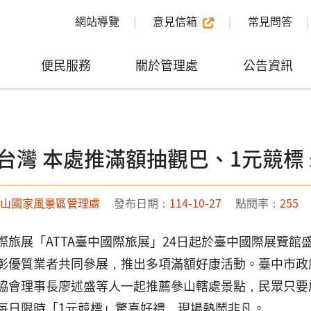
網站導覽
意見信箱
常見問答
便民服務
關於管理處
公告資訊
台灣 本處推滿額抽觀巴、1元競標
山國家風景區管理處
發布日期：
114-10-27
點閱率：
255
際旅展「ATTA臺中國際旅展」24日起於臺中國際展覽
彰優質業者共同參展，推出多項滿額好康活動。臺中市政
協會理事長廖述盛等人一起推薦參山轄處景點，民眾只要於
每日限時「1元競標」驚喜好禮，現場熱鬧非凡。