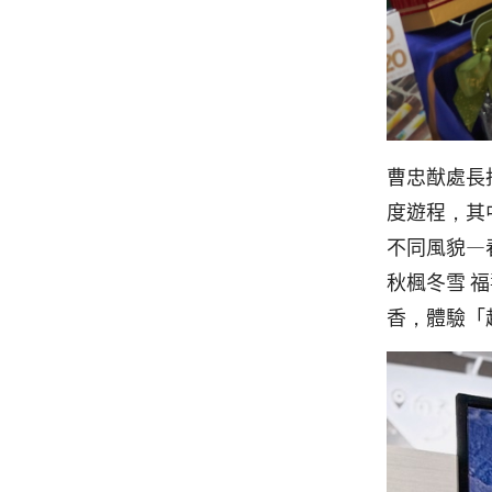
曹忠猷處長
度遊程，其
不同風貌—
秋楓冬雪 
香，體驗「