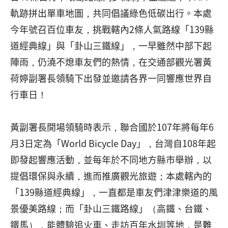
軌跡拼出單車地圖，共同倡議綠色低碳出行。本處
今年號召百位車友，挑戰轄內2條人氣路線「139縣
道經典線」與「卦山三鐵線」，一早雖然中部下起
陣雨，仍澆不熄車友們的熱情，在交通部觀光署黃
荷婷副署長領騎下出發並邀請各界一同響應世界自
行車日！
黃副署長開場領騎時表示，聯合國於107年將每年6
月3日定為「World Bicycle Day」，台灣自108年起
即發起響應活動，並每年於不同地方縣市舉辦，以
提倡環保與永續，進而推廣觀光旅遊；本處轄內的
「139縣道經典線」，一直都是車友們津津樂道的風
景優美路線；而「卦山三鐵路線」（高鐵、台鐵、
鐵馬），能體驗追火車、走訪百年水圳等地，是難