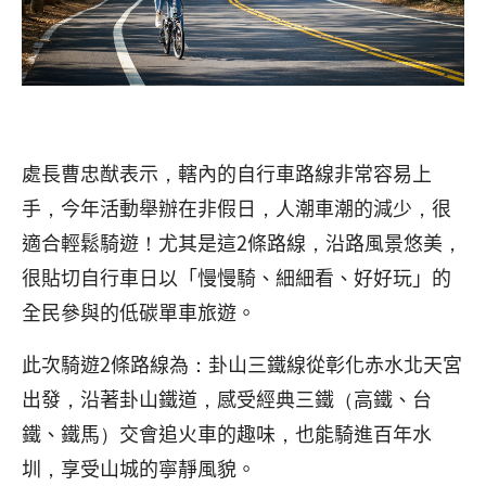
處長曹忠猷表示，轄內的自行車路線非常容易上
手，今年活動舉辦在非假日，人潮車潮的減少，很
適合輕鬆騎遊！尤其是這2條路線，沿路風景悠美，
很貼切自行車日以「慢慢騎、細細看、好好玩」的
全民參與的低碳單車旅遊。
此次騎遊2條路線為：卦山三鐵線從彰化赤水北天宮
出發，沿著卦山鐵道，感受經典三鐵（高鐵、台
鐵、鐵馬）交會追火車的趣味，也能騎進百年水
圳，享受山城的寧靜風貌。