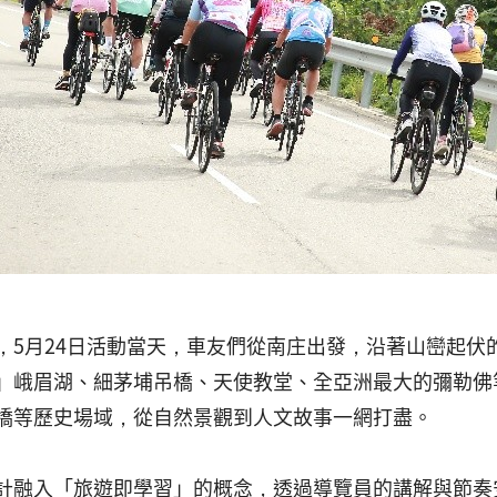
，5月24日活動當天，車友們從南庄出發，沿著山巒起伏
」峨眉湖、細茅埔吊橋、天使教堂、全亞洲最大的彌勒佛
橋等歷史場域，從自然景觀到人文故事一網打盡。
計融入「旅遊即學習」的概念，透過導覽員的講解與節奏