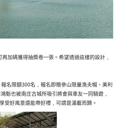
可再加碼獲得抽獎卷一張。希望透過這樣的設計，
，報名限額300名，報名即贈參山限量漁夫帽、美利
田鴻魁也被南庄古城所吸引將會與車友一同騎遊，
僅享受好風景還能帶好禮，可謂是滿載而歸。