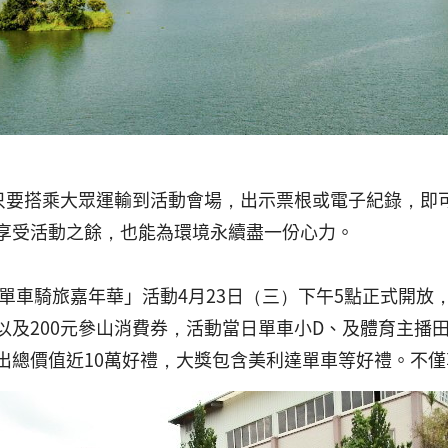
天只要搭乘大眾運輸到活動會場，出示票根或電子紀錄，即
享受活動之餘，也能為環境永續盡一份心力。
參山單車騎旅嘉年華」活動4月23日（三）下午5點正式開放
以及200元參山消費券，活動當日單車小D、及體育主播
出總價值近10萬好禮，大獎包含美利達單車等好禮。不