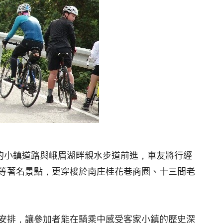
的小鎮道路與峨眉湖畔親水步道前進，車友將行經
等著名景點，更穿梭於南庄桂花巷商圈、十三間老
安排，讓參加者能在騎乘中感受客家小鎮的歷史深