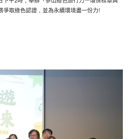
9日下午2時，舉辦「參山綠色旅行力—環保標章與
務爭取綠色認證，並為永續環境盡一份力!