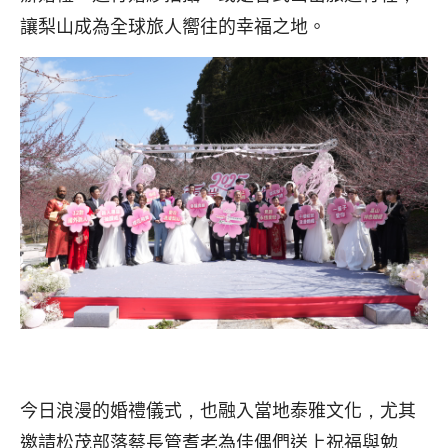
讓梨山成為全球旅人嚮往的幸福之地。
今日浪漫的婚禮儀式，也融入當地泰雅文化，尤其
邀請松茂部落蔡長管耆老為佳偶們送上祝福與勉