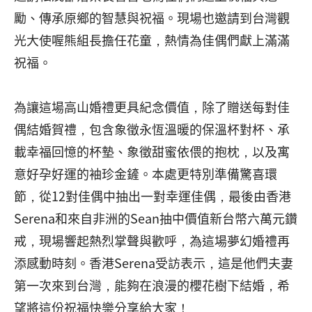
勵、傳承原鄉的智慧與祝福。現場也邀請到台灣觀
光大使喔熊組長擔任花童，熱情為佳偶們獻上滿滿
祝福。
為讓這場高山婚禮更具紀念價值，除了贈送每對佳
偶結婚賀禮，包含象徵永恆溫暖的保溫杯對杯、承
載幸福回憶的杯墊、象徵甜蜜依偎的抱枕，以及寓
意好孕好運的袖珍金鏟。本處更特別準備驚喜環
節，從12對佳偶中抽出一對幸運佳偶，最後由香港
Serena和來自非洲的Sean抽中價值新台幣六萬元鑽
戒，現場響起熱烈掌聲與歡呼，為這場夢幻婚禮再
添感動時刻。香港Serena受訪表示，這是他們夫妻
第一次來到台灣，能夠在浪漫的櫻花樹下結婚，希
望將這份祝福快樂分享給大家！