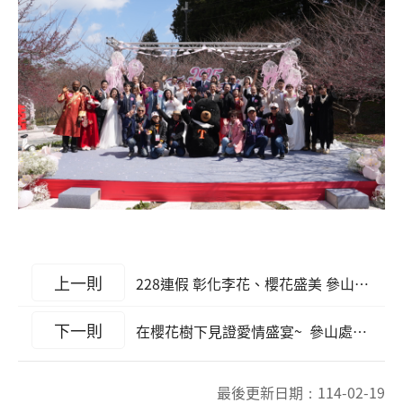
上一則
228連假 彰化李花、櫻花盛美 參山處歡迎各界春遊彰化
下一則
在櫻花樹下見證愛情盛宴~ 參山處18、19日舉辦2025雲端上的婚禮
最後更新日期：
114-02-19