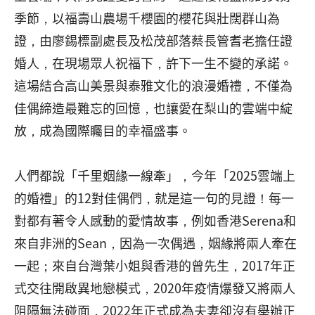
季節，以福壽山農場千櫻園的櫻花與壯闊群山為
證，由廖錫標副處長及松茂部落蔡長管耆老擔任證
婚人，在現場眾人祝福下，許下一生不變的承諾。
這場結合高山美景與泰雅文化的浪漫婚禮，不僅為
佳偶締造最難忘的回憶，也讓愛在梨山的雲端中綻
放，成為國際矚目的幸福盛事。
人們都說「千里姻緣一線牽」，今年「2025雲端上
的婚禮」的12對佳偶們，就是這一句的見證！每一
對都有著令人感動的愛情故事，例如香港Serena和
來自非洲的Sean，因為一次偶遇，姻緣將兩人牽在
一起；來自台灣葉小姐與香港的曾先生，2017年正
式交往開啟異地戀模式，2020年疫情爆發又將兩人
阻隔無法碰面，2022年正式成為夫妻卻沒有舉辦正