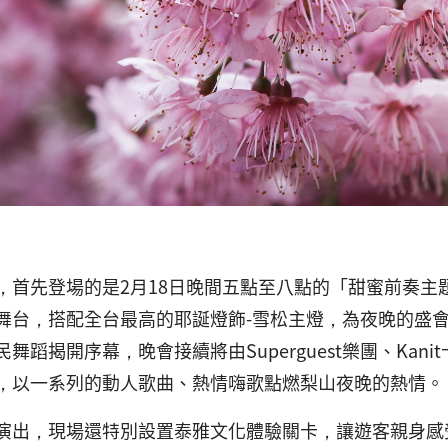
，首先登場的是2月18日晚間五點至八點的「甜蜜前奏主
舞台，搭配全台最高的耶誕燈飾-雪松主燈，為夜晚的盛會
舞蹈揭開序幕，晚會接續將由Superguest樂團、Ka
，以一系列的動人歌曲、熱情嗨歌點燃梨山夜晚的熱情。
演出，現場還特別設置泰雅文化體驗關卡，讓遊客親身感