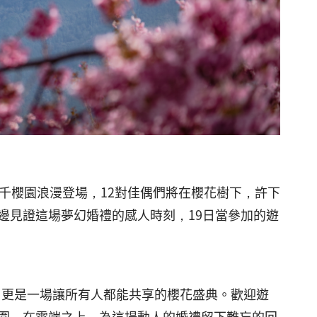
農場千櫻園浪漫登場，12對佳偶們將在櫻花樹下，許下
邊見證這場夢幻婚禮的感人時刻，19日當參加的遊
式，更是一場讓所有人都能共享的櫻花盛典。歡迎遊
圍，在雲端之上，為這場動人的婚禮留下難忘的回