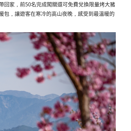
獎帶回家，前50名完成闖關還可免費兌換限量烤大豬
暖包，讓遊客在寒冷的高山夜晚，感受到最溫暖的