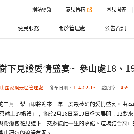
網站導覽
意見信箱
常見問答
便民服務
關於管理處
公告資訊
樹下見證愛情盛宴~ 參山處18、1
山國家風景區管理處
發布日期：
114-02-13
點閱率：
459
的二月，梨山即將迎來一年一度最夢幻的愛情盛宴。由本
25雲端上的婚禮」，將於2月18日至19日盛大展開，12
與粉嫩櫻花見證下，交換彼此一生的承諾。這場結合高山
梨山獨特的浪漫氛圍。