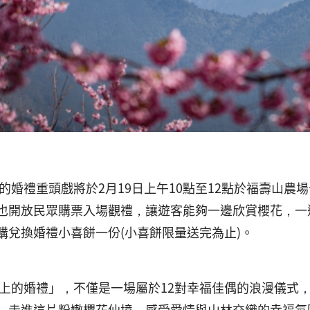
端上的婚禮重頭戲將於2月19日上午10點至12點於福壽山
也開放民眾購票入場觀禮，讓遊客能夠一邊欣賞櫻花，一
購兌換婚禮小喜餅一份(小喜餅限量送完為止)。
雲端上的婚禮」，不僅是一場屬於12對幸福佳偶的浪漫儀
，走進這片粉嫩櫻花仙境，感受愛情與山林交織的幸福氛