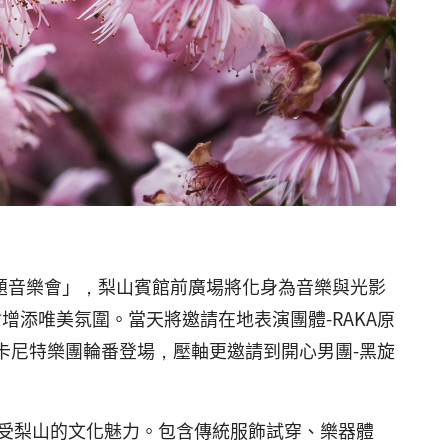
題音樂會」，梨山賓館前廣場將化身為音樂與光影
增添唯美氛圍。當天將邀請在地表演團體-RAKA原
nit卡尼特樂團輪番登場，壓軸更邀請到開心男團-黑旋
受梨山的文化魅力。包含傳統服飾試穿、樂器體