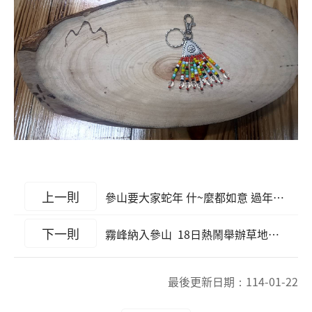
上一則
參山要大家蛇年 什~麼都如意 過年走春遊客中心要送蛇錢幣
下一則
霧峰納入參山 18日熱鬧舉辦草地音樂會 邀請各界到霧峰 感受人文之旅
最後更新日期：
114-01-22