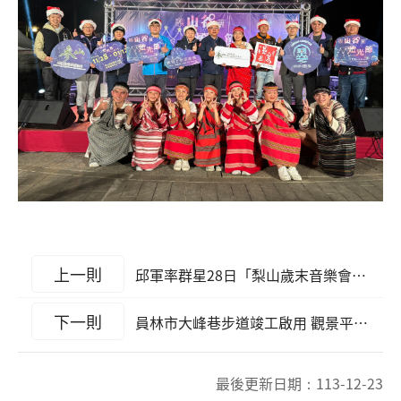
上一則
邱軍率群星28日「梨山歲末音樂會」熱嗨! 參山處邀大家到谷關梨山賞燈 過佳節
下一則
員林市大峰巷步道竣工啟用 觀景平台遠眺市區街景遊憩新亮點
最後更新日期：
113-12-23