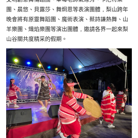
團、晨悠、貝露莎、舞炯恩等表演團體，梨山跨年
晚會將有原靈舞蹈團、魔術表演、蔡詩謙熱舞、山
羊樂團、熾焰樂團等演出團體，邀請各界一起來梨
山谷關共度精采的假期。