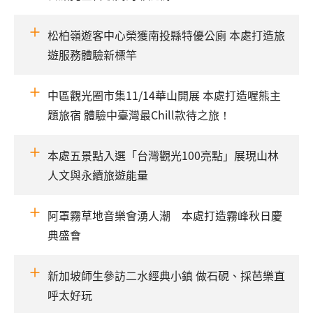
松柏嶺遊客中心榮獲南投縣特優公廁 本處打造旅
遊服務體驗新標竿
中區觀光圈市集11/14華山開展 本處打造喔熊主
題旅宿 體驗中臺灣最Chill款待之旅！
本處五景點入選「台灣觀光100亮點」展現山林
人文與永續旅遊能量
阿罩霧草地音樂會湧人潮 本處打造霧峰秋日慶
典盛會
新加坡師生參訪二水經典小鎮 做石硯、採芭樂直
呼太好玩