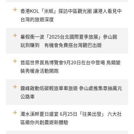
香港KOL「米紙」探訪中區觀光圈 讓港人看見中
台灣的旅遊深度
暑假衝一波「2025台北國際夏季旅展」參山館
玩到賺到 有機會免費搭台灣觀巴出遊
首屆世界賞鳥博覽會9月20日在台中登場 鳥類變
裝秀暖身活動開跑
霧峰啟動低碳輕旅單車旅遊 參山處推集章抽萬元
公路車
濁水溪畔夏日盛宴 6月25日「往美出發」 六大社
區邀你共創農遊新體驗