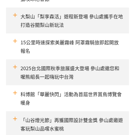
大梨山「梨享森活」遊程新登場 參山處攜手在地
打造谷關梨山新玩法
15公里時速探索美麗霧峰 阿罩霧騎旅即起開放
報名
2025台北國際秋季旅展盛大登場 參山處邀您和
喔熊組長一起嗨玩中台灣
科博館「華麗快閃」活動為首屆世界賞鳥博覽會
暖身
「山谷燈光節」再獲國際設計雙金獎 參山處邀遊
客玩梨山品嚐水蜜桃