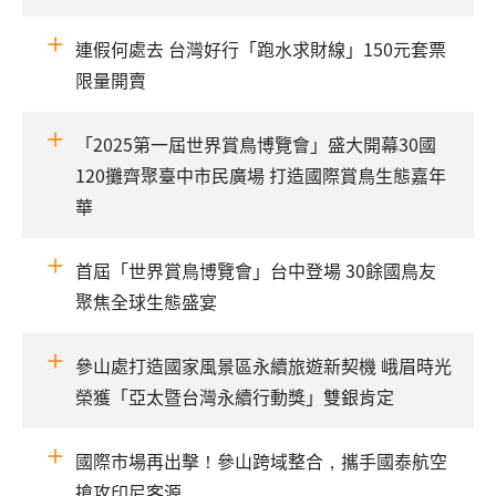
連假何處去 台灣好行「跑水求財線」150元套票
限量開賣
「2025第一屆世界賞鳥博覽會」盛大開幕30國
120攤齊聚臺中市民廣場 打造國際賞鳥生態嘉年
華
首屆「世界賞鳥博覽會」台中登場 30餘國鳥友
聚焦全球生態盛宴
參山處打造國家風景區永續旅遊新契機 峨眉時光
榮獲「亞太暨台灣永續行動獎」雙銀肯定
國際市場再出擊！參山跨域整合，攜手國泰航空
搶攻印尼客源