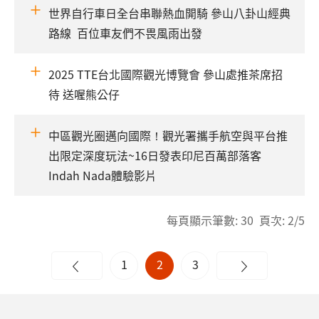
世界自行車日全台串聯熱血開騎 參山八卦山經典
路線 百位車友們不畏風雨出發
2025 TTE台北國際觀光博覽會 參山處推茶席招
待 送喔熊公仔
中區觀光圈邁向國際！觀光署攜手航空與平台推
出限定深度玩法~16日發表印尼百萬部落客
Indah Nada體驗影片
每頁顯示筆數: 30 頁次: 2/5
1
2
3