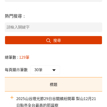
熱門搜尋：
搜尋
總筆數 :
129筆
每頁顯示筆數
標題
2025山谷燈光節29日谷關繽紛開幕 梨山12月21
日點亮全台最高的耶誕樹