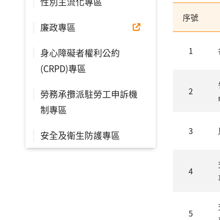
性別主流化專區
序號
廉政專區
1
身心障礙者權利公約
(CRPD)專區
2
勞務承攬派駐勞工申訴機
制專區
3
安全及衛生防護專區
4
5