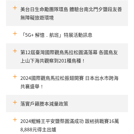
美台日生命勵團隊環島 體驗台南北門夕鹽段友善
無障礙旅遊環境
「5G+ 解憶．航班」特展活動訊息
第12屆臺灣國際觀鳥馬拉松圓滿落幕 各國鳥友
上山下海共觀察到201種鳥種！
2024國際觀鳥馬拉松振翅開賽 日本出水市跨海
共襄盛舉！
落實戶籍謄本減量政策
2024鯤鯓王平安鹽祭圓滿成功 跋桮挑戰賽16萬
8,888元得主出爐