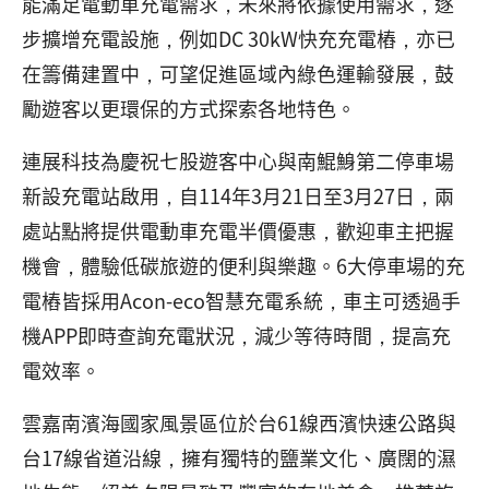
能滿足電動車充電需求，未來將依據使用需求，逐
步擴增充電設施，例如DC 30kW快充充電樁，亦已
在籌備建置中，可望促進區域內綠色運輸發展，鼓
勵遊客以更環保的方式探索各地特色。
連展科技為慶祝七股遊客中心與南鯤鯓第二停車場
新設充電站啟用，自114年3月21日至3月27日，兩
處站點將提供電動車充電半價優惠，歡迎車主把握
機會，體驗低碳旅遊的便利與樂趣。6大停車場的充
電樁皆採用Acon-eco智慧充電系統，車主可透過手
機APP即時查詢充電狀況，減少等待時間，提高充
電效率。
雲嘉南濱海國家風景區位於台61線西濱快速公路與
台17線省道沿線，擁有獨特的鹽業文化、廣闊的濕