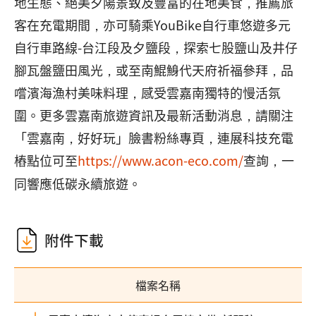
地生態、絕美夕陽景致及豐富的在地美食，推薦旅
客在充電期間，亦可騎乘YouBike自行車悠遊多元
自行車路線-台江段及夕鹽段，探索七股鹽山及井仔
腳瓦盤鹽田風光，或至南鯤鯓代天府祈福參拜，品
嚐濱海漁村美味料理，感受雲嘉南獨特的慢活氛
圍。更多雲嘉南旅遊資訊及最新活動消息，請關注
「雲嘉南，好好玩」臉書粉絲專頁，連展科技充電
樁點位可至
https://www.acon-eco.com/
查詢，一
同響應低碳永續旅遊。
附件下載
檔案名稱