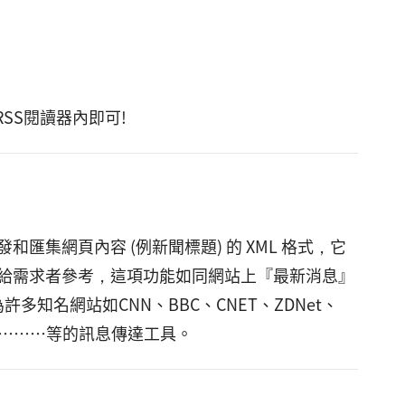
SS閱讀器內即可!
種用來分發和匯集網頁內容 (例新聞標題) 的 XML 格式，它
給需求者參考，這項功能如同網站上『最新消息』
許多知名網站如CNN、BBC、CNET、ZDNet、
lashdot………等的訊息傳達工具。