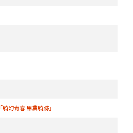
谷「騎幻青春 畢業騎跡」