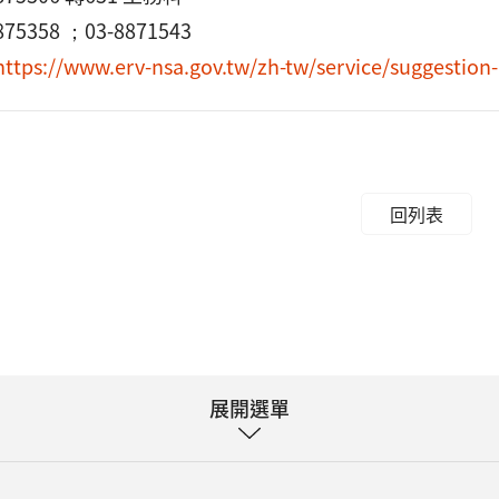
75358 ；03-8871543
https://www.erv-nsa.gov.tw/zh-tw/service/suggestio
回列表
展開選單