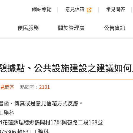
網站導覽
意見信箱
常見問答
便民服務
關於管理處
公告資訊
憩據點、公共設施建設之建議如何
見問答
點閱率：
2101
書函、傳真或是意見信箱方式反應。
工務科
44花蓮縣瑞穗鄉鶴岡村17鄰興鶴路二段168號
75306 轉631 工務科