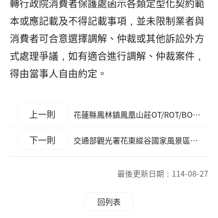
轉行政院消費者保護處函示各類定型化契約範
本或應記載及不得記載事項，並未限制業者與
消費者可合意選擇調解、仲裁或其他訴訟外方
式處理爭議，如有適合進行調解、仲裁案件，
得由當事人自由約定。
上一則
花蓮縣鳳林鎮鳳凰山莊OT/ROT/BOT案」113年度營運績效評定結果
下一則
交通部觀光署花東縱谷國家風景區管理處性騷擾防治措施申訴及懲戒處理要點
最後更新日期：
114-08-27
回列表