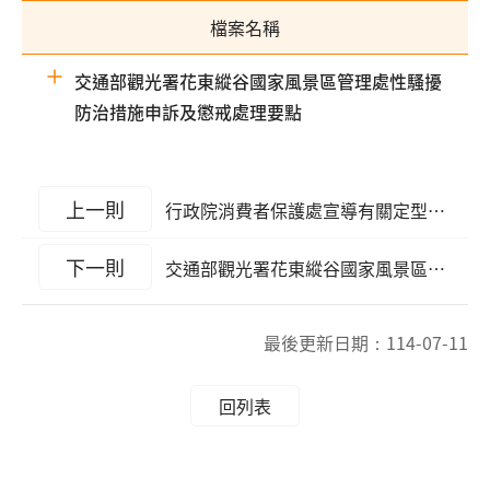
檔案名稱
交通部觀光署花東縱谷國家風景區管理處性騷擾
防治措施申訴及懲戒處理要點
上一則
行政院消費者保護處宣導有關定型化契約之爭議解決，業者和消費者得依個案情形與實際需求，選擇調解、仲裁或訴訟等合適之爭議解決方式。
下一則
交通部觀光署花東縱谷國家風景區管理處職場霸凌防治及處理作業規定
最後更新日期：
114-07-11
回列表