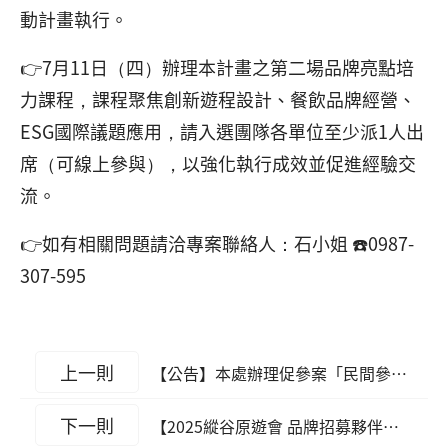
動計畫執行。
👉7月11日（四）辦理本計畫之第二場品牌亮點培
力課程，課程聚焦創新遊程設計、餐飲品牌經營、
ESG國際議題應用，請入選團隊各單位至少派1人出
席（可線上參與），以強化執行成效並促進經驗交
流。
👉如有相關問題請洽專案聯絡人：石小姐 ☎️0987-
307-595
上一則
【公告】本處辦理促參案「民間參與鯉魚潭露營區整建暨營運案」106-113年度 營運績效評定結果
下一則
【2025縱谷原遊會 品牌招募夥伴甄選】 第一階段書面審查入選單位