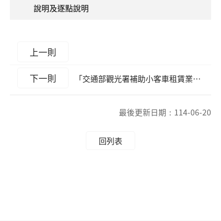
說明及逐點說明
上一則
下一則
「交通部觀光署補助小客車租賃業與旅宿業合作提供旅客在地接駁服務實施要點」第3點、第6點發布令、修正規定（含總說明及對照表）及Q&A
最後更新日期：
114-06-20
回列表