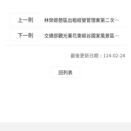
上一則
林榮遊憩區出租經營管理案第二次招租公告
下一則
交通部觀光署花東縱谷國家風景區管理處委託辦理勞務承攬案 「派駐勞工申訴管道及相關權益申請」說明
最後更新日期：
114-02-24
回列表