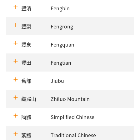
豐濱
Fengbin
豐榮
Fengrong
豐泉
Fengquan
豐田
Fengtian
舊部
Jiubu
織羅山
Zhiluo Mountain
簡體
Simplified Chinese
繁體
Traditional Chinese