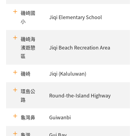
磯崎國
Jiqi Elementary School
小
磯崎海
濱遊憩
Jiqi Beach Recreation Area
區
磯崎
Jiqi (Kaluluwan)
環島公
Round-the-Island Highway
路
龜灣鼻
Guiwanbi
龜灣
Gui Bay