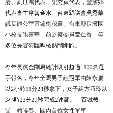
清、劉世鴻代表、梁秀貞代表，豐濱鄉
代表會主席曾金水、台東縣議會吳秀華
議長辦公室蕭鐘崑秘書、台東縣長濱國
小校長張嘉華、前監察委員章仁香，等
多位長官蒞臨鳴槍熱鬧開跑。
今年長濱金剛馬總計吸引超過1800名選
手報名，今年全馬男子組冠軍由陳永慶
以2小時58分28秒拿下，女子組方巧玲以
3小時23分29秒完成2連霸。「百鐵教
父」賴曉春、國內首位女性單車