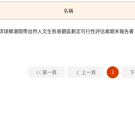
名稱
琉球鄉潮間帶自然人文生態景觀區劃定可行性評估案期末報告書
1
第一頁
上一頁
下