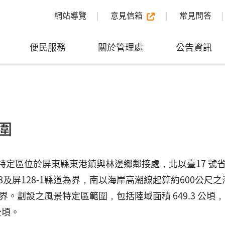
網站導覽
意見信箱
常見問答
便民服務
關於管理處
公告資訊
圍
特定區位於屏東縣東港鎮與林邊鄉鄰接處，北以臺17 號省
28及屏128-1縣道為界，南以海岸高潮線起算約600公
界。劃設之風景特定區範圍，包括陸域面積 649.3 公頃，水域
 公頃。