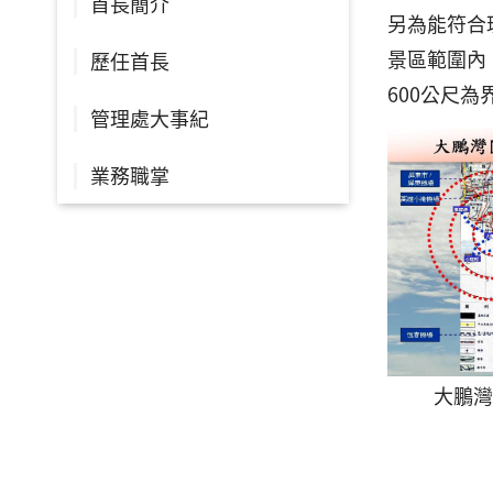
首長簡介
另為能符合
景區範圍內
歷任首長
600公尺為
管理處大事紀
業務職掌
大鵬灣