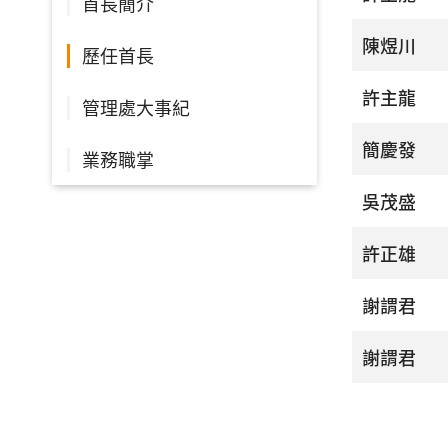
首長簡介
陳煜川
歷任首長
許主龍
管理處大事紀
簡慶發
業務職掌
吳茂盛
許正雄
謝謂君
謝謂君