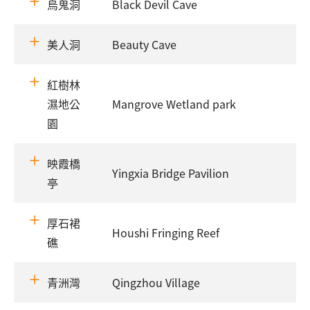
烏鬼洞
Black Devil Cave
美人洞
Beauty Cave
紅樹林
濕地公
Mangrove Wetland park
園
映霞橋
Yingxia Bridge Pavilion
亭
厚石裙
Houshi Fringing Reef
礁
青洲灣
Qingzhou Village