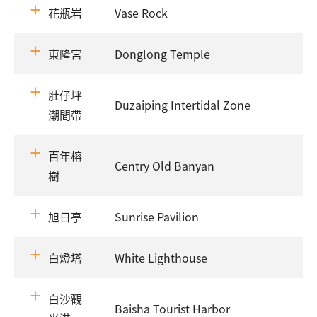
花瓶岩
Vase Rock
東隆宮
Donglong Temple
肚仔坪
Duzaiping Intertidal Zone
潮間帶
百年榕
Centry Old Banyan
樹
旭日亭
Sunrise Pavilion
白燈塔
White Lighthouse
白沙觀
Baisha Tourist Harbor