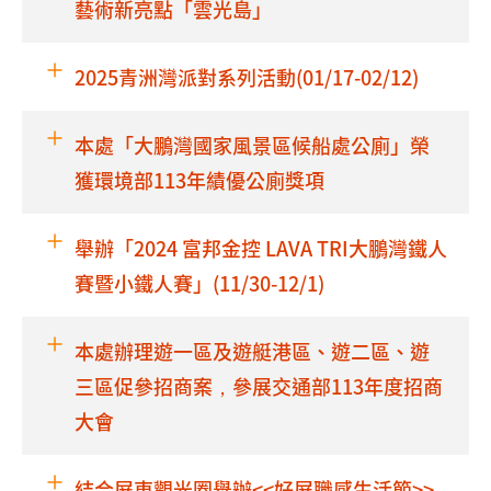
藝術新亮點「雲光島」
2025青洲灣派對系列活動(01/17-02/12)
本處「大鵬灣國家風景區候船處公廁」榮
獲環境部113年績優公廁獎項
舉辦「2024 富邦金控 LAVA TRI大鵬灣鐵人
賽暨小鐵人賽」(11/30-12/1)
本處辦理遊一區及遊艇港區、遊二區、遊
三區促參招商案，參展交通部113年度招商
大會
結合屏東觀光圈舉辦<<好屏職感生活節>>