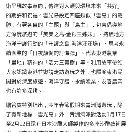
術呈現故事意向，傳達對人類與環境未來「共好」
的期許和祝福。雲光島設定四座類似「雲島」的載
體，有著各自的「主題」與「島主」，包含倡導地
方深度旅遊的「美美之島-金銀三姊妹」、持續地方
海洋守護行動的「守護之島-海洋汪汪塢」、思考永
續漁業的「日夜顛倒的討海號」、代表東港農業
「里地」精神的「活力三寶樹」等。利用故事帶領
大家認識東港並邀請走訪遊玩之外，也隱喻東港民
間對於深度旅遊、海洋守護、永續漁業、友善農業
也有許多深耕。
鵬管處特別指出，今年春節假期來青洲灣遊玩，除
了有新地標「雲光島」外，青洲灣派對活動1月17日
至2月12日還有日本沙雕大師製作的多座沙雕藝術展