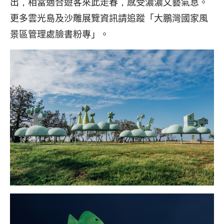
出，相當適合遊客來此走春，感受濃濃文藝氣息。
更多雲光島及沙雕展覽資訊請追蹤「大鵬灣國家風
景區管理處臉書粉專」。