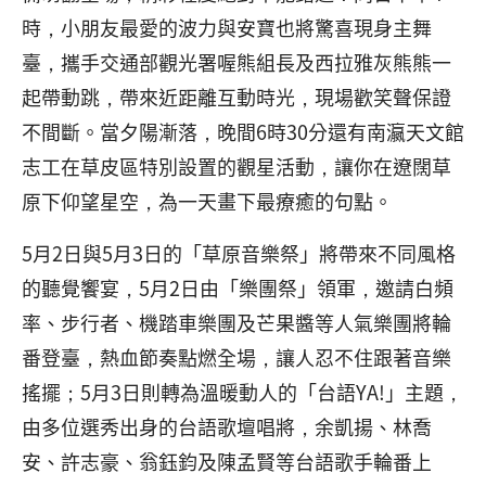
時，小朋友最愛的波力與安寶也將驚喜現身主舞
臺，攜手交通部觀光署喔熊組長及西拉雅灰熊熊一
起帶動跳，帶來近距離互動時光，現場歡笑聲保證
不間斷。當夕陽漸落，晚間6時30分還有南瀛天文館
志工在草皮區特別設置的觀星活動，讓你在遼闊草
原下仰望星空，為一天畫下最療癒的句點。
5月2日與5月3日的「草原音樂祭」將帶來不同風格
的聽覺饗宴，5月2日由「樂團祭」領軍，邀請白頻
率、步行者、機踏車樂團及芒果醬等人氣樂團將輪
番登臺，熱血節奏點燃全場，讓人忍不住跟著音樂
搖擺；5月3日則轉為溫暖動人的「台語YA!」主題，
由多位選秀出身的台語歌壇唱將，余凱揚、林喬
安、許志豪、翁鈺鈞及陳孟賢等台語歌手輪番上