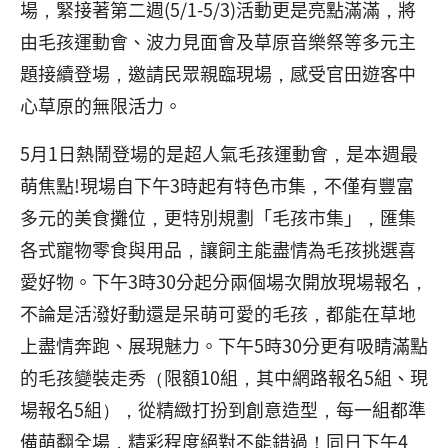
場，緊接著第二週(5/1-5/3)活動更是亮點滿滿，將
由毛孩運動會、波力見面會及草原音樂祭等多元主
題接續登場，邀請民眾親臨現場，感受官田遊客中
心草原的無限活力。
5月1日熱鬧登場的是超人氣毛孩運動會，是本週最
萌焦點!現場自下午3時起有特色市集，不僅有豐富
多元的美食攤位，更特別規劃「毛孩市集」，匯集
各式寵物零食與用品，讓飼主能盡情為毛孩挑選喜
愛好物。下午3時30分起分兩個場次開放現場報名，
不論是活潑好動還是呆萌可愛的毛孩，都能在草地
上盡情奔跑、展現魅力。下午5時30分更有吸睛滿點
的毛孩變裝走秀（限額10組，其中網路報名5組、現
場報名5組），從精緻打扮到創意造型，每一組都準
備萌翻全場，精彩程度絕對不能錯過！同日下午4