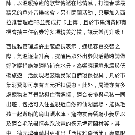
陣，以溫暖療癒的歌聲傳遞在地情感，打造春季最
精采的戶外音樂盛會。另有闖關活動，只要加入西
拉雅管理處FB並完成打卡上傳，且於市集消費即有
機會抽中住宿券等多項精美好禮，讓玩樂再升級！
西拉雅管理處許主龍處長表示，適逢春夏交替之
際，氣溫逐漸升高，提醒民眾外出參與活動時請做
好防曬措施並適時補充水分。為響應環境永續與低
碳旅遊，活動現場鼓勵民眾自備環保餐具，凡於市
集消費即可享有五元折扣優惠。此外，周邊亦有多
處寵物友善景點與住宿選擇，適合安排與毛孩一同
出遊，包括可入住並親近自然的仙湖農場、能與毛
孩一起遊船的烏山頭水庫、寵物友善餐廳小菱居以
及適合毛孩盡情奔跑放電的德元埤荷蘭村等。其
中，德元埤荷蘭村更推出「西拉雅森活節」專屬限