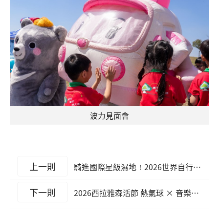
波力見面會
上一則
騎進國際星級濕地！2026世界自行車日「菱波騎遊」 串聯領騎培訓熱鬧登場
下一則
2026西拉雅森活節 熱氣球 × 音樂祭 × 毛孩秀 4月25起 揪哩逗頂飛