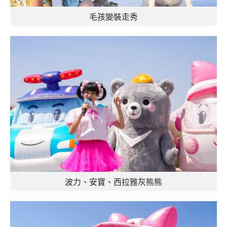
毛孩變裝走秀
波力、安寶、西拉雅灰熊熊