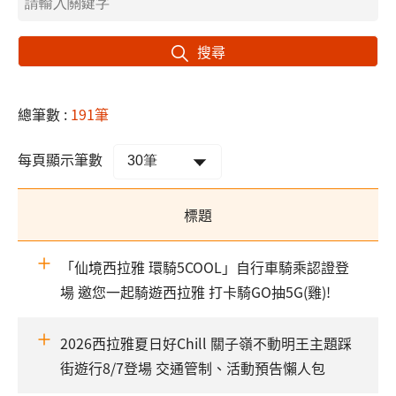
搜尋
總筆數 :
191筆
每頁顯示筆數
標題
「仙境西拉雅 環騎5COOL」自行車騎乘認證登
場 邀您一起騎遊西拉雅 打卡騎GO抽5G(雞)!
2026西拉雅夏日好Chill 關子嶺不動明王主題踩
街遊行8/7登場 交通管制、活動預告懶人包