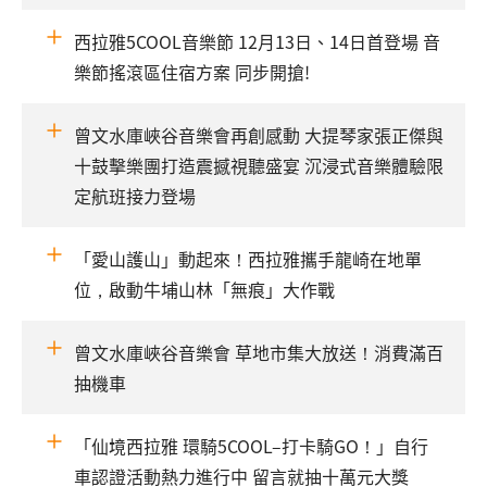
西拉雅5COOL音樂節 12月13日、14日首登場 音
樂節搖滾區住宿方案 同步開搶!
曾文水庫峽谷音樂會再創感動 大提琴家張正傑與
十鼓擊樂團打造震撼視聽盛宴 沉浸式音樂體驗限
定航班接力登場
「愛山護山」動起來！西拉雅攜手龍崎在地單
位，啟動牛埔山林「無痕」大作戰
曾文水庫峽谷音樂會 草地市集大放送！消費滿百
抽機車
「仙境西拉雅 環騎5COOL–打卡騎GO！」自行
車認證活動熱力進行中 留言就抽十萬元大獎