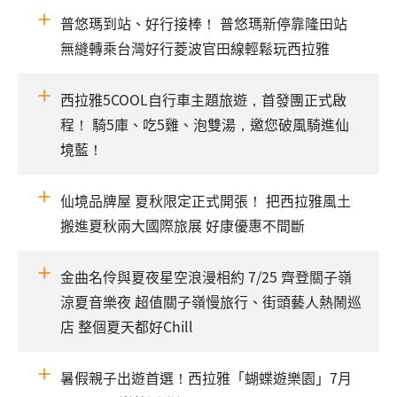
普悠瑪到站、好行接棒！ 普悠瑪新停靠隆田站
無縫轉乘台灣好行菱波官田線輕鬆玩西拉雅
西拉雅5COOL自行車主題旅遊，首發團正式啟
程！ 騎5庫、吃5雞、泡雙湯，邀您破風騎進仙
境藍！
仙境品牌屋 夏秋限定正式開張！ 把西拉雅風土
搬進夏秋兩大國際旅展 好康優惠不間斷
金曲名伶與夏夜星空浪漫相約 7/25 齊登關子嶺
涼夏音樂夜 超值關子嶺慢旅行、街頭藝人熱鬧巡
店 整個夏天都好Chill
暑假親子出遊首選！西拉雅「蝴蝶遊樂園」7月