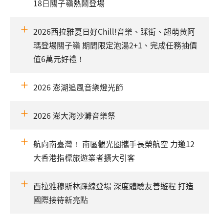
18日關子嶺熱鬧登場
2026西拉雅夏日好Chill!音樂、踩街、超萌黃阿
瑪登場關子嶺 期間限定泡湯2+1、完成任務抽價
值6萬元好禮！
2026 澎湖追風音樂燈光節
2026 澎大海沙灘音樂祭
航向南臺灣！ 南區觀光圈攜手長榮航空 力邀12
大香港指標旅遊業者擴大引客
西拉雅穆斯林踩線登場 深度體驗友善遊程 打造
國際接待新亮點